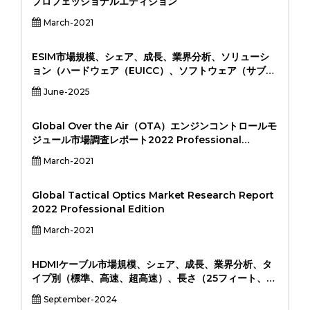
プロフェッショナルエディション
March-2021
ESIM市場規模、シェア、成長、業界分析、ソリューシ
ョン（ハードウェア（EUICC）、ソフトウェア（サブス
クリプション管理、リモートプロビジョニング）、アプ
June-2025
リケーション（スマートフォン、ラップトップ/タブレッ
ト、ウェアラブル、自動車、産業IOT、その他）、エン
ドユーザー（消費者、企業、通信事業者、OEM、
Global Over the Air（OTA）エンジンコントロールモ
OEM）、地域分析、2024-2031
ジュール市場調査レポート2022 Professional
Edition
March-2021
Global Tactical Optics Market Research Report
2022 Professional Edition
March-2021
HDMIケーブル市場規模、シェア、成長、業界分析、タ
イプ別（標準、高速、超高速）、長さ（25フィート、
25-50フィート、50フィート以上）、グレードごと
September-2024
（HDMI 1.4、HDMI 2.0、HDMI 2.0、HDMI 2.1）、ア