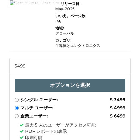
商業印刷市場規模、シェ
リリース日:
ア、成長、業界分析、印
刷タイプ（オフセット印
May-2025
刷、デジタル印刷、フレ
いいえ。ページ数:
ックスグラフィック印
148
刷、スクリーン印刷）、
アプリケーション（パッ
地域:
ケージ、広告、出版、商
グローバル
業、その他）、エンドユ
ーザー（消費者製品、小
カテゴリ:
売、自動車、ヘルスケ
半導体とエレクトロニクス
ア、その他）、地域分
析、2024-2031
3499
オプションを選択
シングル ユーザー:
$ 3499
マルチ ユーザー:
$ 4999
企業ユーザー:
$ 6499
最大 5 人のユーザーがアクセス可能
PDF レポートの表示
印刷可能