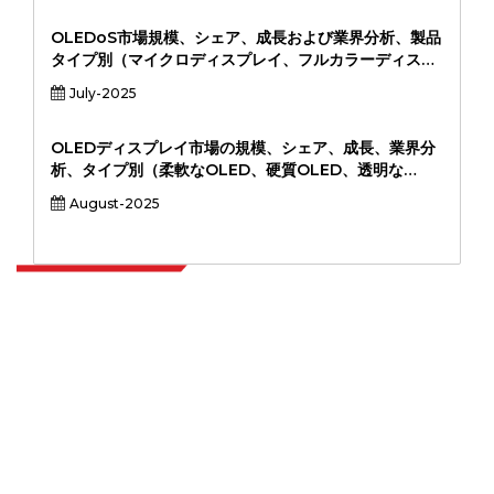
プリケーション（ゲーミングコンソール、オーディオ＆
デイベード、デイボットシステムなど） （オフライン、
OLEDoS市場規模、シェア、成長および業界分析、製品
オンライン）、および地域分析、2024-2031
タイプ別（マイクロディスプレイ、フルカラーディスプ
レイ、モノクロディスプレイ）、アプリケーション別
July-2025
（拡張現実、仮想現実、医療画像処理、防衛システム、
産業用ウェアラブル）、エンドユーザー別（家電、ヘル
スケア、軍事および防衛、産業、自動車）、および地域
OLEDディスプレイ市場の規模、シェア、成長、業界分
分析、2024～2031年
析、タイプ別（柔軟なOLED、硬質OLED、透明な
OLED、透明なOLED）、アプリケーション（スマート
August-2025
フォン、テレビ、ウェアラブル、自動車ディスプレイ、
ラップトップ＆タブレット、看板、看板）、エンドユー
ザー別
Extrapolate は、市場やマイクロ市場を網羅し、意思決定の力をもたらす、
世界中のトップ パブリッシャーの洗練されたネットワークを持っています。
当社のパブリッシャー ネットワークは、作成されたレポートの品質と顧客フ
ィードバックのインデックスに基づいてランク付けされています。
talk@extrapolate.com
888-328-2189