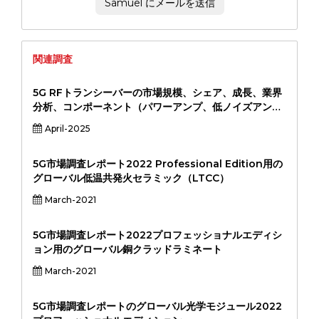
Samuel にメールを送信
関連調査
5G RFトランシーバーの市場規模、シェア、成長、業界
分析、コンポーネント（パワーアンプ、低ノイズアン
プ、ミキサー、発振器、アンテナ）、周波数帯域（サブ
April-2025
6 GHz、MMWave）、アプリケーション（通信インフ
ラ、コンシューマーエレクトロニクス、産業IOT、自動
車、自動車）、および地域分析、地域分析
5G市場調査レポート2022 Professional Edition用の
グローバル低温共発火セラミック（LTCC）
March-2021
5G市場調査レポート2022プロフェッショナルエディシ
ョン用のグローバル銅クラッドラミネート
March-2021
5G市場調査レポートのグローバル光学モジュール2022