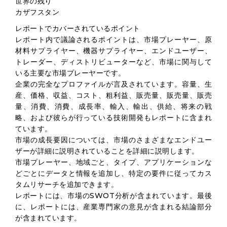
世界の残り
カザフスタン
レポートでカバーされているポイント
レポート内で議論されるポイントは、市場プレーヤー、原
材料サプライヤー、機器サプライヤー、エンドユーザー、
トレーダー、ディストリビューターなど、市場に関与して
いる主要な市場プレーヤーです。
企業の完全なプロファイルが言及されています。容量、生
産、価格、収益、コスト、粗利益、販売量、販売量、販売
量、消費、消費、成長率、輸入、輸出、供給、将来の戦
略、および彼らが行っている技術開発もレポートに含まれ
ています。
市場の成長要因については、市場のさまざまなエンドユー
ザーが詳細に説明されていることを詳細に説明します。
市場プレーヤー、地域ごと、タイプ、アプリケーションな
どごとにデータと情報を追加し、特定の要件に従ってカス
タムリサーチを追加できます。
レポートには、市場のSWOT分析が含まれています。最後
に、レポートには、産業専門家の意見が含まれる結論部分
が含まれています。