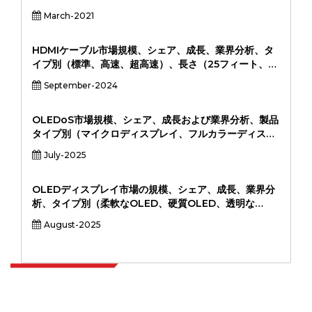
March-2021
HDMIケーブル市場規模、シェア、成長、業界分析、タ
イプ別（標準、高速、超高速）、長さ（25フィート、
25-50フィート、50フィート以上）、グレードごと
September-2024
（HDMI 1.4、HDMI 2.0、HDMI 2.0、HDMI 2.1）、ア
プリケーション（ゲーミングコンソール、オーディオ＆
デイベード、デイボットシステムなど） （オフライン、
OLEDoS市場規模、シェア、成長および業界分析、製品
オンライン）、および地域分析、2024-2031
タイプ別（マイクロディスプレイ、フルカラーディスプ
レイ、モノクロディスプレイ）、アプリケーション別
July-2025
（拡張現実、仮想現実、医療画像処理、防衛システム、
産業用ウェアラブル）、エンドユーザー別（家電、ヘル
スケア、軍事および防衛、産業、自動車）、および地域
OLEDディスプレイ市場の規模、シェア、成長、業界分
分析、2024～2031年
析、タイプ別（柔軟なOLED、硬質OLED、透明な
OLED、透明なOLED）、アプリケーション（スマート
August-2025
フォン、テレビ、ウェアラブル、自動車ディスプレイ、
ラップトップ＆タブレット、看板、看板）、エンドユー
ザー別