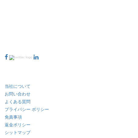
Extrapolate は、市場やマイクロ市場を網羅し、意思決定の力をもたらす、
世界中のトップ パブリッシャーの洗練されたネットワークを持っています。
当社のパブリッシャー ネットワークは、作成されたレポートの品質と顧客フ
ィードバックのインデックスに基づいてランク付けされています。
talk@extrapolate.com
888-328-2189
当社へのお問い合わせ
業界
クイック リンク
当社について
お問い合わせ
よくある質問
プライバシー ポリシー
免責事項
返金ポリシー
シットマップ