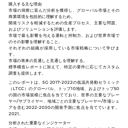
購入する主な理由
市場の洞察に富んだ分析を獲得し、グローバル市場とその
商業環境を包括的に理解するため。
開発リスクを軽減するための生産プロセス、主要な問題、
およびソリューションを評価します。
市場で最も影響を与える運転と抑制力、および世界市場で
のその影響を理解すること。
それぞれの組織が採用している市場戦略について学びま
す。
市場の将来の見通しと見通しを理解する。
標準構造レポートに加えて、特定の要件に応じてカスタム
調査も提供します。
このレポートは、5G 2017-2022の低温共発動セラミック
（LTCC）のグローバル、トップ10地域、およびトップ50
の国の市場規模に焦点を当てており、世界の主要なプレー
ヤー/サプライヤー、地域ごとの主要なプレーヤー/市場シェ
アを含む2022-2030の開発予測に焦点を当てています。
2021。
分析された重要なインジケーター