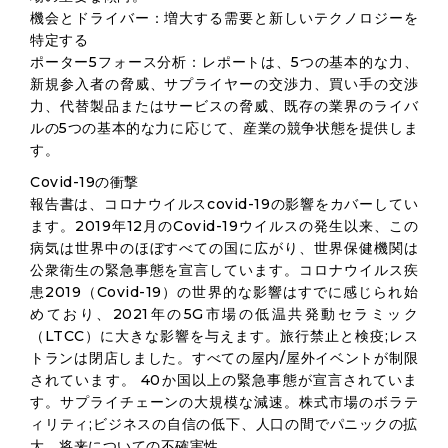
機会とドライバー：増大する需要と新しいテクノロジーを
特定する
ポーター5フォース分析：レポートは、5つの基本的な力、
新規参入者の脅威、サプライヤーの交渉力、買い手の交渉
力、代替製品またはサービスの脅威、既存の業界のライバ
ルの5つの基本的な力に応じて、産業の競争状態を提供しま
す。
Covid-19の衝撃
報告書は、コロナウイルスcovid-19の影響をカバーしてい
ます。2019年12月のCovid-19ウイルスの発生以来、この
病気は世界中のほぼすべての国に広がり、世界保健機関は
公衆衛生の緊急事態を宣言しています。コロナウイルス疾
患2019（Covid-19）の世界的な影響はすでに感じられ始
めており、2021年の5G市場の低温共発動セラミック
（LTCC）に大きな影響を与えます。旅行禁止と検疫;レス
トランは閉店しました。すべての屋内/屋外イベントが制限
されています。 40か国以上の緊急事態が宣言されていま
す。サプライチェーンの大規模な減速。株式市場のボラテ
ィリティ;ビジネスの自信の低下、人口の間でパニックの拡
大、将来についての不確実性。