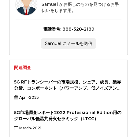
Samuel がお探しのものを見つけるお手
伝いをします用。
電話番号: 888-328-2189
Samuel にメールを送信
関連調査
5G RFトランシーバーの市場規模、シェア、成長、業界
分析、コンポーネント（パワーアンプ、低ノイズアン
プ、ミキサー、発振器、アンテナ）、周波数帯域（サブ
April-2025
6 GHz、MMWave）、アプリケーション（通信インフ
ラ、コンシューマーエレクトロニクス、産業IOT、自動
車、自動車）、および地域分析、地域分析
5G市場調査レポート2022 Professional Edition用の
グローバル低温共発火セラミック（LTCC）
March-2021