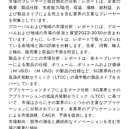
市場のプレーヤーと競合他社の分析：レポートは、企業の
概要、製品仕様、生産能力/販売、収益、価格、総利益、お
よび製品タイプによる売上を含む業界の主要なプレーヤー
を対象としています。
グローバルおよび地域の市場分析：レポートには、グロー
バルおよび地域の市場の状況と展望2022-2030が含まれ
ています。さらに、レポートは、レポートで取り上げられ
ている各地域と国の詳細を分解します。生産、消費、輸入
と輸出、販売量と収益の予測を特定します。
製品タイプごとの市場分析：レポートは、各キープレーヤ
ーによる製品の仕様、ボリューム、ボリュームおよび価値
（M USD）（M USD）の製品の仕様など、5G業界向けの
低温共発動セラミック（LTCC）の過半数の製品タイプをカ
バーしています。
アプリケーションタイプによるマーク分析：5G業界とその
アプリケーションの低温共発動セラミック（LTCC）に基づ
いて、市場はさらにその業界のいくつかの主要なアプリケ
ーションに分割されています。各業界のアプリケーション
による市場規模、CAGR、予測を提供します。
市場動向：競争の激化と継続的なイノベーションを含む市
場の重要な傾向。