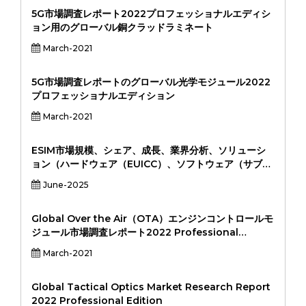
5G市場調査レポート2022プロフェッショナルエディシ
ョン用のグローバル銅クラッドラミネート
March-2021
5G市場調査レポートのグローバル光学モジュール2022
プロフェッショナルエディション
March-2021
ESIM市場規模、シェア、成長、業界分析、ソリューシ
ョン（ハードウェア（EUICC）、ソフトウェア（サブス
クリプション管理、リモートプロビジョニング）、アプ
June-2025
リケーション（スマートフォン、ラップトップ/タブレッ
ト、ウェアラブル、自動車、産業IOT、その他）、エン
ドユーザー（消費者、企業、通信事業者、OEM、
Global Over the Air（OTA）エンジンコントロールモ
OEM）、地域分析、2024-2031
ジュール市場調査レポート2022 Professional
Edition
March-2021
Global Tactical Optics Market Research Report
2022 Professional Edition