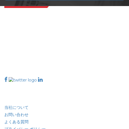
Extrapolate は、市場やマイクロ市場を網羅し、意思決定の力をもたらす、世
界中のトップ パブリッシャーの洗練されたネットワークを持っています。当
社のパブリッシャー ネットワークは、作成されたレポートの品質と顧客フィ
ードバックのインデックスに基づいてランク付けされています。
talk@extrapolate.com
888-328-2189
当社へのお問い合わせ
業界
クイック リンク
当社について
お問い合わせ
よくある質問
プライバシー ポリシー