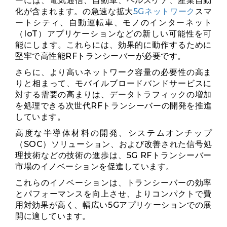
ーには、電気通信、自動車、ヘルスケア、産業自動
化が含まれます。の急速な拡大
5Gネットワ​​ーク
スマ
ートシティ、自動運転車、モノのインターネット
（IoT）アプリケーションなどの新しい可能性を可
能にします。これらには、効果的に動作するために
堅牢で高性能RFトランシーバーが必要です。
さらに、より高いネットワーク容量の必要性の高ま
りと相まって、モバイルブロードバンドサービスに
対する需要の高まりは、データトラフィックの増加
を処理できる次世代RFトランシーバーの開発を推進
しています。
高度な半導体材料の開発、システムオンチップ
（SOC）ソリューション、および改善された信号処
理技術などの技術の進歩は、5G RFトランシーバー
市場のイノベーションを促進しています。
これらのイノベーションは、トランシーバーの効率
とパフォーマンスを向上させ、よりコンパクトで費
用対効果が高く、幅広い5Gアプリケーションでの展
開に適しています。