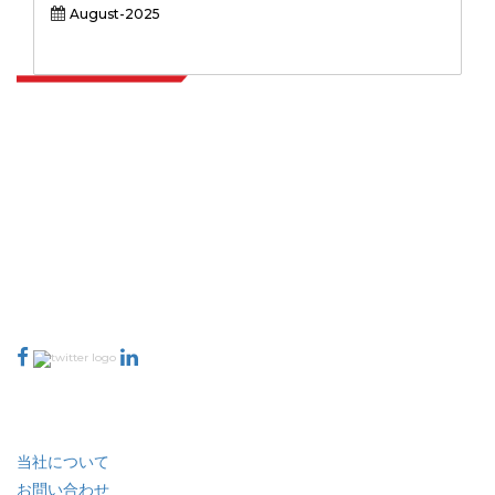
OLED、透明なOLED）、アプリケーション（スマート
August-2025
フォン、テレビ、ウェアラブル、自動車ディスプレイ、
ラップトップ＆タブレット、看板、看板）、エンドユー
ザー別
Extrapolate は、市場やマイクロ市場を網羅し、意思決定の力をもたらす、
世界中のトップ パブリッシャーの洗練されたネットワークを持っています。
当社のパブリッシャー ネットワークは、作成されたレポートの品質と顧客フ
ィードバックのインデックスに基づいてランク付けされています。
talk@extrapolate.com
888-328-2189
当社へのお問い合わせ
業界
クイック リンク
当社について
お問い合わせ