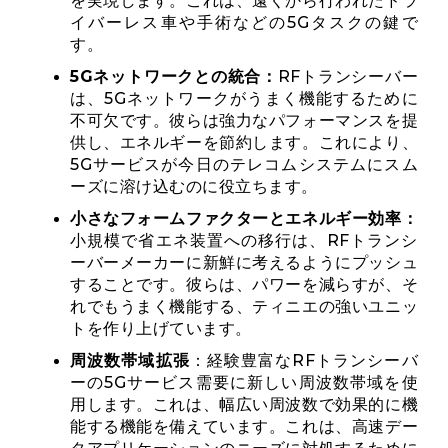
を実現します。これは、遠くから行われたドラ
イバーレス車や手術などの5Gタスクの鍵で
す。
5Gネットワ​​ークとの統合：
RFトランシーバー
は、5Gネットワ​​ークがうまく機能するために
不可欠です。彼らは強力なパフォーマンスを提
供し、エネルギーを節約します。これにより、
5Gサービスが今日のテレコムシステムにスム
ーズに溶け込むのに役立ちます。
小さなフォームファクターとエネルギー効率：
小規模で省エネ装置への移行は、RFトランシ
ーバーメーカーに新鮮に考えるようにプッシュ
することです。彼らは、パワーを減らすが、そ
れでもうまく機能する、ティニエの強いユニッ
トを作り上げています。
周波数帯域拡張
：経験豊富なRFトランシーバ
ーの5Gサービス需要に新しい周波数帯域を使
用します。これは、幅広い周波数で効果的に機
能する機能を備えています。これは、高速デー