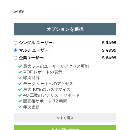
ス、産業IOT、自動
車、自動車）、およ
3499
び地域分析、地域分
析
オプションを選択
シングル ユーザー:
$ 3499
マルチ ユーザー:
$ 4999
企業ユーザー:
$ 6499
最大 5 人のユーザーがアクセス可能
PDF レポートの表示
印刷可能
データ シートへのアクセス
最大 10% のカスタマイズ
40 工数のアナリスト サポート
販売後サポート 72 時間
年次更新
今すぐ購入
今すぐ問い合わせ