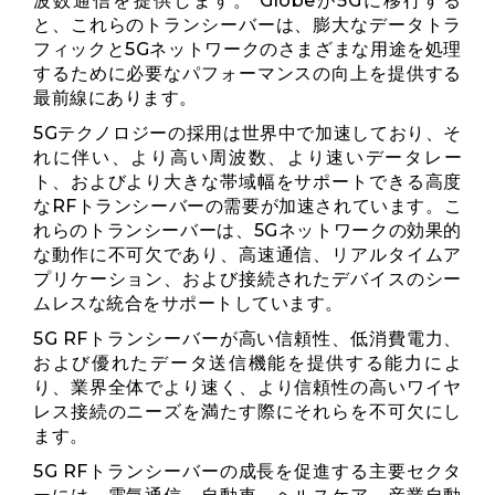
波数通信を提供します。 Globeが5Gに移行する
と、これらのトランシーバーは、膨大なデータトラ
フィックと5Gネットワ​​ークのさまざまな用途を処理
するために必要なパフォーマンスの向上を提供する
最前線にあります。
5Gテクノロジーの採用は世界中で加速しており、そ
れに伴い、より高い周波数、より速いデータレー
ト、およびより大きな帯域幅をサポートできる高度
なRFトランシーバーの需要が加速されています。こ
れらのトランシーバーは、5Gネットワ​​ークの効果的
な動作に不可欠であり、高速通信、リアルタイムア
プリケーション、および接続されたデバイスのシー
ムレスな統合をサポートしています。
5G RFトランシーバーが高い信頼性、低消費電力、
および優れたデータ送信機能を提供する能力によ
り、業界全体でより速く、より信頼性の高いワイヤ
レス接続のニーズを満たす際にそれらを不可欠にし
ます。
5G RFトランシーバーの成長を促進する主要セクタ