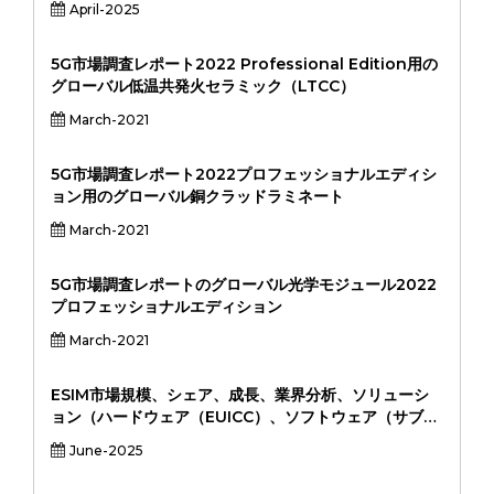
April-2025
6 GHz、MMWave）、アプリケーション（通信インフ
ラ、コンシューマーエレクトロニクス、産業IOT、自動
車、自動車）、および地域分析、地域分析
5G市場調査レポート2022 Professional Edition用の
グローバル低温共発火セラミック（LTCC）
March-2021
5G市場調査レポート2022プロフェッショナルエディシ
ョン用のグローバル銅クラッドラミネート
March-2021
5G市場調査レポートのグローバル光学モジュール2022
プロフェッショナルエディション
March-2021
ESIM市場規模、シェア、成長、業界分析、ソリューシ
ョン（ハードウェア（EUICC）、ソフトウェア（サブス
クリプション管理、リモートプロビジョニング）、アプ
June-2025
リケーション（スマートフォン、ラップトップ/タブレッ
ト、ウェアラブル、自動車、産業IOT、その他）、エン