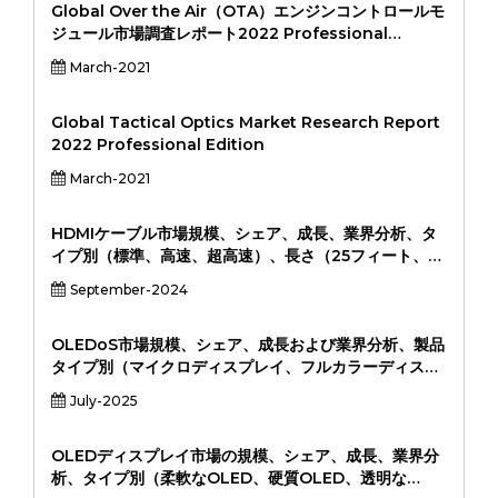
ドユーザー（消費者、企業、通信事業者、OEM、
Global Over the Air（OTA）エンジンコントロールモ
OEM）、地域分析、2024-2031
ジュール市場調査レポート2022 Professional
Edition
March-2021
Global Tactical Optics Market Research Report
2022 Professional Edition
March-2021
HDMIケーブル市場規模、シェア、成長、業界分析、タ
イプ別（標準、高速、超高速）、長さ（25フィート、
25-50フィート、50フィート以上）、グレードごと
September-2024
（HDMI 1.4、HDMI 2.0、HDMI 2.0、HDMI 2.1）、ア
プリケーション（ゲーミングコンソール、オーディオ＆
デイベード、デイボットシステムなど） （オフライン、
OLEDoS市場規模、シェア、成長および業界分析、製品
オンライン）、および地域分析、2024-2031
タイプ別（マイクロディスプレイ、フルカラーディスプ
レイ、モノクロディスプレイ）、アプリケーション別
July-2025
（拡張現実、仮想現実、医療画像処理、防衛システム、
産業用ウェアラブル）、エンドユーザー別（家電、ヘル
スケア、軍事および防衛、産業、自動車）、および地域
OLEDディスプレイ市場の規模、シェア、成長、業界分
分析、2024～2031年
析、タイプ別（柔軟なOLED、硬質OLED、透明な