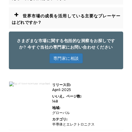
+
世界市場の成長を活用している主要なプレーヤー
はどれですか？
さまざまな市場に関する包括的な洞察をお探しです
か? 今すぐ当社の専門家にお問い合わせください
専門家に相談
5G RFトランシーバ
リリース日:
ーの市場規模、シェ
ア、成長、業界分
April-2025
析、コンポーネント
いいえ。ページ数:
（パワーアンプ、低
148
ノイズアンプ、ミキ
サー、発振器、アン
地域:
テナ）、周波数帯域
グローバル
（サブ6 GHz、
MMWave）、アプリ
カテゴリ:
ケーション（通信イ
半導体とエレクトロニクス
ンフラ、コンシュー
マーエレクトロニク