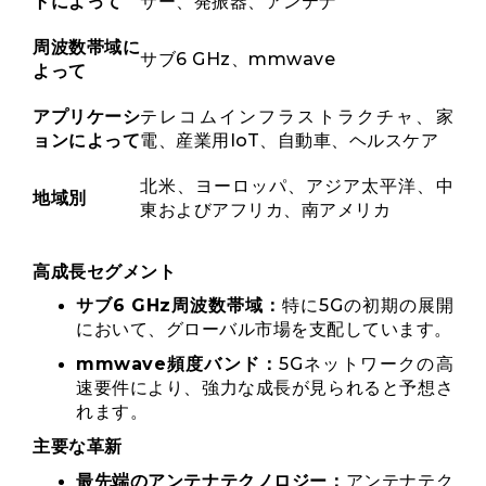
トによって
サー、発振器、アンテナ
周波数帯域に
サブ6 GHz、mmwave
よって
アプリケーシ
テレコムインフラストラクチャ、家
ョンによって
電、産業用IoT、自動車、ヘルスケア
北米、ヨーロッパ、アジア太平洋、中
地域別
東およびアフリカ、南アメリカ
高成長セグメント
サブ6 GHz周波数帯域：
特に5Gの初期の展開
において、グローバル市場を支配しています。
mmwave頻度バンド：
5Gネットワ​​ークの高
速要件により、強力な成長が見られると予想さ
れます。
主要な革新
最先端のアンテナテクノロジー：
アンテナテク