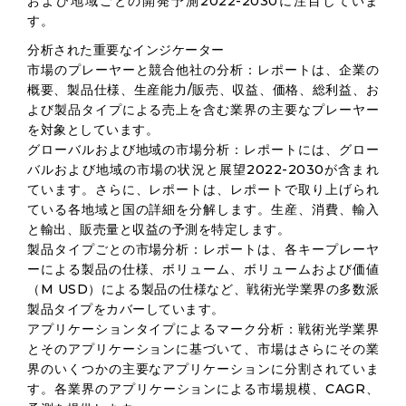
および地域ごとの開発予測2022-2030に注目していま
す。
分析された重要なインジケーター
市場のプレーヤーと競合他社の分析：レポートは、企業の
概要、製品仕様、生産能力/販売、収益、価格、総利益、お
よび製品タイプによる売上を含む業界の主要なプレーヤー
を対象としています。
グローバルおよび地域の市場分析：レポートには、グロー
バルおよび地域の市場の状況と展望2022-2030が含まれ
ています。さらに、レポートは、レポートで取り上げられ
ている各地域と国の詳細を分解します。生産、消費、輸入
と輸出、販売量と収益の予測を特定します。
製品タイプごとの市場分析：レポートは、各キープレーヤ
ーによる製品の仕様、ボリューム、ボリュームおよび価値
（M USD）による製品の仕様など、戦術光学業界の多数派
製品タイプをカバーしています。
アプリケーションタイプによるマーク分析：戦術光学業界
とそのアプリケーションに基づいて、市場はさらにその業
界のいくつかの主要なアプリケーションに分割されていま
す。各業界のアプリケーションによる市場規模、CAGR、