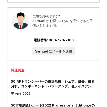
ご質問がありますか?
Samuel がお探しのものを見つけるお手
伝いをします用。
電話番号: 888-328-2189
Samuel にメールを送信
関連調査
5G RFトランシーバーの市場規模、シェア、成長、業界
分析、コンポーネント（パワーアンプ、低ノイズアン
プ、ミキサー、発振器、アンテナ）、周波数帯域（サブ
April-2025
6 GHz、MMWave）、アプリケーション（通信インフ
ラ、コンシューマーエレクトロニクス、産業IOT、自動
車、自動車）、および地域分析、地域分析
5G市場調査レポート2022 Professional Edition用の