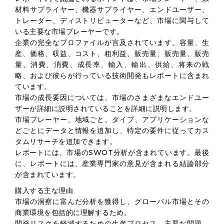
材料サプライヤー、機器サプライヤー、エンドユーザー、
トレーダー、ディストリビューターなど、市場に関与して
いる主要な市場プレーヤーです。
企業の完全なプロファイルが言及されています。容量、生
産、価格、収益、コスト、粗利益、販売量、販売量、販売
量、消費、消費、成長率、輸入、輸出、供給、将来の戦
略、および彼らが行っている技術開発もレポートに含まれ
ています。
市場の成長要因については、市場のさまざまなエンドユー
ザーが詳細に説明されていることを詳細に説明します。
市場プレーヤー、地域ごと、タイプ、アプリケーションな
どごとにデータと情報を追加し、特定の要件に従ってカス
タムリサーチを追加できます。
レポートには、市場のSWOT分析が含まれています。最後
に、レポートには、産業専門家の意見が含まれる結論部分
が含まれています。
購入する主な理由
市場の洞察に富んだ分析を獲得し、グローバル市場とその
商業環境を包括的に理解するため。
開発リスクを軽減するための生産プロセス、主要な問題、