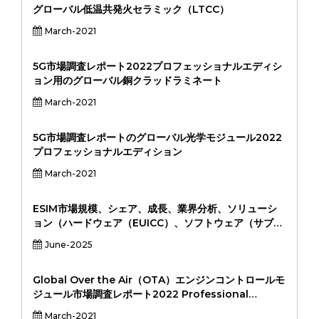
グローバル低温共発火セラミック（LTCC）
March-2021
5G市場調査レポート2022プロフェッショナルエディシ
ョン用のグローバル銅クラッドラミネート
March-2021
5G市場調査レポートのグローバル光学モジュール2022
プロフェッショナルエディション
March-2021
ESIM市場規模、シェア、成長、業界分析、ソリューシ
ョン（ハードウェア（EUICC）、ソフトウェア（サブス
クリプション管理、リモートプロビジョニング）、アプ
June-2025
リケーション（スマートフォン、ラップトップ/タブレッ
ト、ウェアラブル、自動車、産業IOT、その他）、エン
ドユーザー（消費者、企業、通信事業者、OEM、
Global Over the Air（OTA）エンジンコントロールモ
OEM）、地域分析、2024-2031
ジュール市場調査レポート2022 Professional
Edition
March-2021