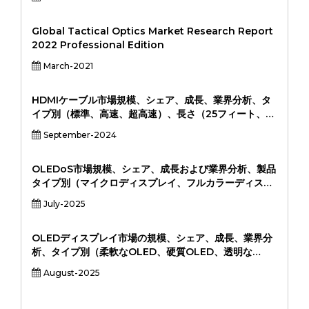
Global Tactical Optics Market Research Report
2022 Professional Edition
March-2021
HDMIケーブル市場規模、シェア、成長、業界分析、タ
イプ別（標準、高速、超高速）、長さ（25フィート、
25-50フィート、50フィート以上）、グレードごと
September-2024
（HDMI 1.4、HDMI 2.0、HDMI 2.0、HDMI 2.1）、ア
プリケーション（ゲーミングコンソール、オーディオ＆
デイベード、デイボットシステムなど） （オフライン、
OLEDoS市場規模、シェア、成長および業界分析、製品
オンライン）、および地域分析、2024-2031
タイプ別（マイクロディスプレイ、フルカラーディスプ
レイ、モノクロディスプレイ）、アプリケーション別
July-2025
（拡張現実、仮想現実、医療画像処理、防衛システム、
産業用ウェアラブル）、エンドユーザー別（家電、ヘル
スケア、軍事および防衛、産業、自動車）、および地域
OLEDディスプレイ市場の規模、シェア、成長、業界分
分析、2024～2031年
析、タイプ別（柔軟なOLED、硬質OLED、透明な
OLED、透明なOLED）、アプリケーション（スマート
August-2025
フォン、テレビ、ウェアラブル、自動車ディスプレイ、
ラップトップ＆タブレット、看板、看板）、エンドユー
ザー別