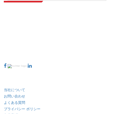
Extrapolate は、市場やマイクロ市場を網羅し、意思決定の力をもたらす、
世界中のトップ パブリッシャーの洗練されたネットワークを持っています。
当社のパブリッシャー ネットワークは、作成されたレポートの品質と顧客フ
ィードバックのインデックスに基づいてランク付けされています。
talk@extrapolate.com
888-328-2189
当社へのお問い合わせ
業界
クイック リンク
当社について
お問い合わせ
よくある質問
プライバシー ポリシー