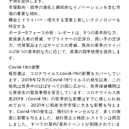
予測を提供します。
市場動向：競争の激化と継続的なイノベーションを含む市
場の重要な傾向。
機会とドライバー：増大する需要と新しいテクノロジーを
特定する
ポーター5フォース分析：レポートは、5つの基本的な力、
新規参入者の脅威、サプライヤーの交渉力、買い手の交渉
力、代替製品またはサービスの脅威、既存の業界のライバ
ルの5つの基本的な力に応じて、産業の競争状態を提供しま
す。
Covid-19の衝撃
報告書は、コロナウイルスcovid-19の影響をカバーしてい
ます。2019年12月のCovid-19ウイルスの発生以来、この
病気は世界中のほぼすべての国に広がり、世界保健機関は
公衆衛生の緊急事態を宣言しています。コロナウイルス疾
患2019（Covid-19）の世界的な影響はすでに感じられ始
めており、2021年に戦術光学市場に大きな影響を与えま
す。Covid-19の発生は、飛行のキャンセルなど、多くの側
面に影響を与えました。旅行禁止と検疫;レストランは閉店
しました。すべての屋内/屋外イベントが制限されていま