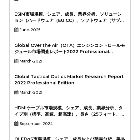
ESIM市場規模、シェア、成長、業界分析、ソリューシ
ョン（ハードウェア（EUICC）、ソフトウェア（サブス
クリプション管理、リモートプロビジョニング）、アプ
June-2025
リケーション（スマートフォン、ラップトップ/タブレッ
ト、ウェアラブル、自動車、産業IOT、その他）、エン
ドユーザー（消費者、企業、通信事業者、OEM、
Global Over the Air（OTA）エンジンコントロールモ
OEM）、地域分析、2024-2031
ジュール市場調査レポート2022 Professional
Edition
March-2021
Global Tactical Optics Market Research Report
2022 Professional Edition
March-2021
HDMIケーブル市場規模、シェア、成長、業界分析、タ
イプ別（標準、高速、超高速）、長さ（25フィート、
25-50フィート、50フィート以上）、グレードごと
September-2024
（HDMI 1.4、HDMI 2.0、HDMI 2.0、HDMI 2.1）、ア
プリケーション（ゲーミングコンソール、オーディオ＆
デイベード、デイボットシステムなど） （オフライン、
OLEDoS市場規模、シェア、成長および業界分析、製品