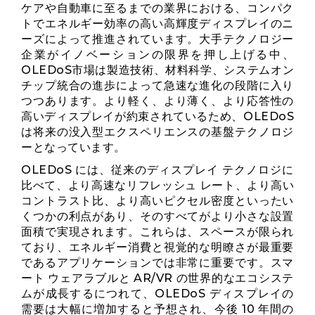
ケアや自動車に至るまでの業界における、コンパク
トでエネルギー効率の高い高輝度ディスプレイのニ
ーズによって推進されています。大手テクノロジー
企業がイノベーションの限界を押し上げる中、
OLEDoS市場は製造技術、材料科学、システムオン
チップ統合の進歩によって急速な進化の段階に入り
つつあります。より軽く、より薄く、より応答性の
高いディスプレイが約束されているため、OLEDoS
は将来の没入型エクスペリエンスの基盤テクノロジ
ーとなっています。
OLEDoS には、従来のディスプレイ テクノロジに
比べて、より高速なリフレッシュ レート、より高い
コントラスト比、より高いピクセル密度といったい
くつかの利点があり、そのすべてがより小さな設置
面積で実現されます。これらは、スペースが限られ
ており、エネルギー消費と視覚的な明瞭さが最重要
であるアプリケーションでは非常に重要です。スマ
ート ウェアラブルと AR/VR の世界的なエコシステ
ムが成長するにつれて、OLEDoS ディスプレイの
需要は大幅に増加すると予想され、今後 10 年間の