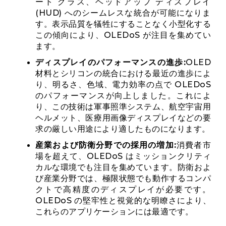
ート グラス、ヘッドアップ ディスプレイ
(HUD) へのシームレスな統合が可能になりま
す。表示品質を犠牲にすることなく小型化する
この傾向により、OLEDoS が注目を集めてい
ます。
ディスプレイのパフォーマンスの進歩:
OLED
材料とシリコンの統合における最近の進歩によ
り、明るさ、色域、電力効率の点で OLEDoS
のパフォーマンスが向上しました。これによ
り、この技術は軍事照準システム、航空宇宙用
ヘルメット、医療用画像ディスプレイなどの要
求の厳しい用途により適したものになります。
産業および防衛分野での採用の増加:
消費者市
場を超えて、OLEDoS はミッションクリティ
カルな環境でも注目を集めています。防衛およ
び産業分野では、極限状態でも動作するコンパ
クトで高精度のディスプレイが必要です。
OLEDoS の堅牢性と視覚的な明瞭さにより、
これらのアプリケーションには最適です。