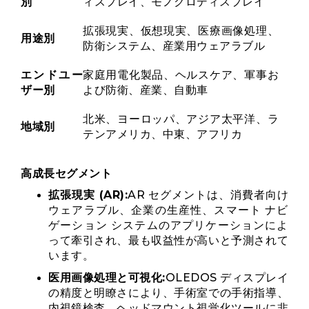
別
ィスプレイ、モノクロディスプレイ
拡張現実、仮想現実、医療画像処理、
用途別
防衛システム、産業用ウェアラブル
エンドユー
家庭用電化製品、ヘルスケア、軍事お
ザー別
よび防衛、産業、自動車
北米、ヨーロッパ、アジア太平洋、ラ
地域別
テンアメリカ、中東、アフリカ
高成長セグメント
拡張現実 (AR):
AR セグメントは、消費者向け
ウェアラブル、企業の生産性、スマート ナビ
ゲーション システムのアプリケーションによ
って牽引され、最も収益性が高いと予測されて
います。
医用画像処理と可視化:
OLEDOS ディスプレイ
の精度と明瞭さにより、手術室での手術指導、
内視鏡検査、ヘッドマウント視覚化ツールに非