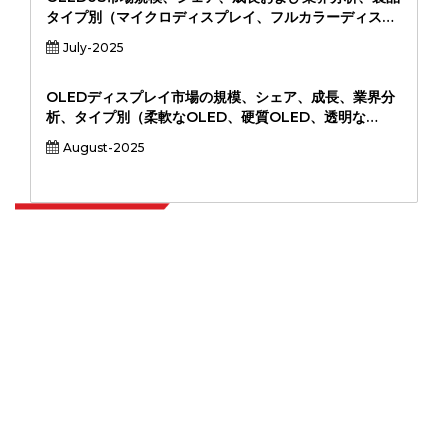
オンライン）、および地域分析、2024-2031
タイプ別（マイクロディスプレイ、フルカラーディスプ
レイ、モノクロディスプレイ）、アプリケーション別
July-2025
（拡張現実、仮想現実、医療画像処理、防衛システム、
産業用ウェアラブル）、エンドユーザー別（家電、ヘル
スケア、軍事および防衛、産業、自動車）、および地域
OLEDディスプレイ市場の規模、シェア、成長、業界分
分析、2024～2031年
析、タイプ別（柔軟なOLED、硬質OLED、透明な
OLED、透明なOLED）、アプリケーション（スマート
August-2025
フォン、テレビ、ウェアラブル、自動車ディスプレイ、
ラップトップ＆タブレット、看板、看板）、エンドユー
ザー別
Extrapolate は、市場やマイクロ市場を網羅し、意思決定の力をもたらす、
世界中のトップ パブリッシャーの洗練されたネットワークを持っています。
当社のパブリッシャー ネットワークは、作成されたレポートの品質と顧客フ
ィードバックのインデックスに基づいてランク付けされています。
talk@extrapolate.com
888-328-2189
当社へのお問い合わせ