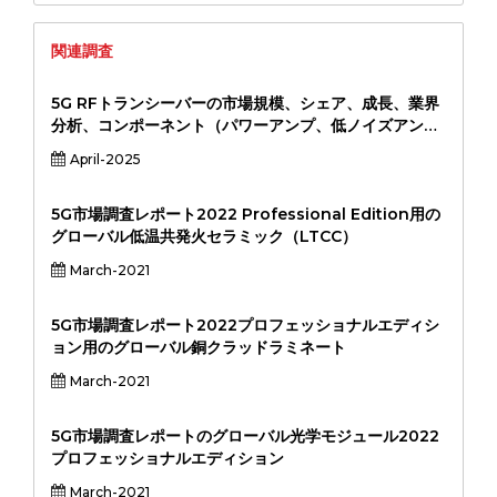
関連調査
5G RFトランシーバーの市場規模、シェア、成長、業界
分析、コンポーネント（パワーアンプ、低ノイズアン
プ、ミキサー、発振器、アンテナ）、周波数帯域（サブ
April-2025
6 GHz、MMWave）、アプリケーション（通信インフ
ラ、コンシューマーエレクトロニクス、産業IOT、自動
車、自動車）、および地域分析、地域分析
5G市場調査レポート2022 Professional Edition用の
グローバル低温共発火セラミック（LTCC）
March-2021
5G市場調査レポート2022プロフェッショナルエディシ
ョン用のグローバル銅クラッドラミネート
March-2021
5G市場調査レポートのグローバル光学モジュール2022
プロフェッショナルエディション
March-2021