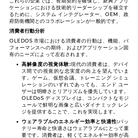
これらの企業では、長期契約を確保し、新興アプリ
ケーションにおける技術的リーダーシップを確立す
るために、システム インテグレーター、OEM、政
府防衛機関とのコラボレーションが一般的です。
消費者行動分析
OLEDOS 市場における消費者の行動は、機能、パ
フォーマンスへの期待、およびアプリケーション固
有のニーズによって左右されます。
高解像度の視覚体験:
現代の消費者は、デバイ
ス間での視覚的な忠実度の向上を望んでいま
す。ゲーム、仮想会議、トレーニング シミュ
レーションのいずれであっても、エンド ユー
ザーは明瞭さとリアリズムを優先しています。
OLEDoS ディスプレイは、コンパクトなモジ
ュールで鮮明な画像と広いダイナミック レン
ジを提供することで、これを実現します。
ウェアラブルのエネルギー効率と快適性:
バッ
テリー寿命と快適さはウェアラブルにとって重
要です。消費者は、軽くてエネルギー効率が高