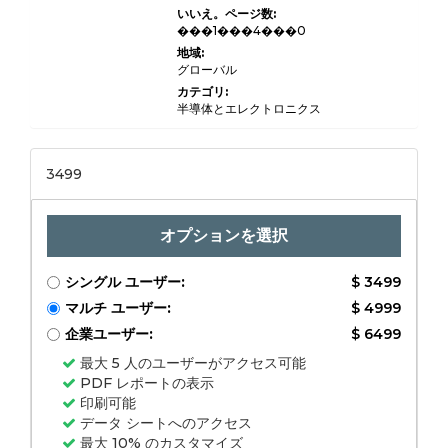
および業界
いいえ。ページ数:
分析、製品
���1���4���0
タイプ別
（マイクロ
地域:
ディスプレ
グローバル
イ、フルカ
ラーディス
カテゴリ:
プレイ、モ
半導体とエレクトロニクス
ノクロディ
スプレ
イ）、アプ
リケーショ
3499
ン別（拡張
現実、仮想
現実、医療
画像処理、
防衛システ
オプションを選択
ム、産業用
ウェアラブ
ル）、エン
シングル ユーザー:
$ 3499
ドユーザー
別（家電、
マルチ ユーザー:
$ 4999
ヘルスケ
ア、軍事お
企業ユーザー:
$ 6499
よび防衛、
産業、自動
最大 5 人のユーザーがアクセス可能
車）、およ
PDF レポートの表示
び地域分
析、2024～
印刷可能
2031年
データ シートへのアクセス
最大 10% のカスタマイズ