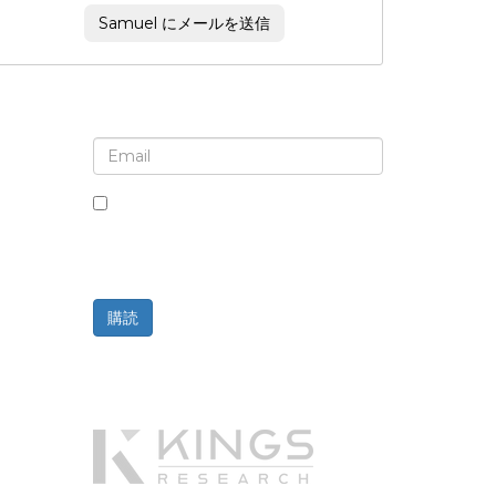
Samuel にメールを送信
ニュースレターと更新情報の登録
このボックスにチェックを入れると、ニ
ュースレターと通信の受信に同意したこ
とになります。
購読
提供元