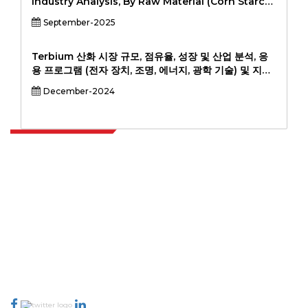
Industry Analysis, By Raw Material (Corn Starch,
Sugarcane & Sugar Beet, Cassava, Other Raw
September-2025
Materials), By Form (Films & Sheets, Coatings,
Fiber, Pellets, Other Forms), By End-User
Industry (Packaging (Food Packaging, Non-
Terbium 산화 시장 규모, 점유율, 성장 및 산업 분석, 응
Food Packaging), Textiles (Apparel,
용 프로그램 (전자 장치, 조명, 에너지, 광학 기술) 및 지역
Nonwovens), Agriculture, Automotive &
분석, 2024-2031
December-2024
Transportation, Electronics, Consumer Goods,
생물 의학, 기타 산업), 적용 (강성 열적, 유연한 필름, 병,
섬유, 3D 프린팅 필라멘트, 의료 기기, 뿌리 덮개 필름, 기
타 응용 프로그램) 및 지역 분석, 2025-2032
Extrapolate는 전 세계 최고의 퍼블리셔 네트워크를 보유하고 있으며, 시장과
소규모 시장을 아우르며 의사 결정의 힘을 제공합니다. 저희 퍼블리셔 네트워크
는 고객 피드백 인덱싱과 함께 생성된 보고서의 품질을 기준으로 순위가 매겨집
니다.
talk@extrapolate.com
888-328-2189
저희와 소통하세요