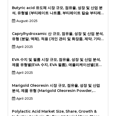
당국, 연구 기관, 2024-203, 2023, 2023, 2023, 2023,
2023, 2024-
Butyric acid 유도체 시장 규모, 점유율, 성장 및 산업 분
석, 유형별 (부티레이트 나트륨, 부티레이트 칼슘 부티레
이트, 부티레이트 마그네슘 부티레이트, 트리 타이 린), 적
August-2025
용 (동물 사료, 인간식이 보충제, 제약, 식품 및 음료), 최종
사용자 (Livestock 생산자, Pharaceutical
Companys, Pheraceutical Companys,) 2024-
Caprylhydroxamic 산 규모, 점유율, 성장 및 산업 분석,
2031
유형 (분말, 액체), 적용 (개인 관리 및 화장품, 제약, 기타),
최종 사용자 (제조업체, 소매 공급 업체, 병원 및 클리닉,
April-2025
최종 소비자) 및 지역 분석, 2024-2031.
EVA 수지 및 필름 시장 규모, 점유율, 성장 및 산업 분석,
제품 유형별(EVA 수지, EVA 필름), 애플리케이션별(포장,
자동차, 건설, 재생 에너지, 의료, 기타), 최종 사용자별(식
April-2025
품 및 음료 산업, 자동차 산업, 건설 산업, 재생 에너지 산
업, 기타), 2026-2033년
Marigold Oleoresin 시장 규모, 점유율, 성장 및 산업
분석, 제품 유형 (Marigold Oleoresin Powder,
Marigold Oleoresin Liquid), 적용 (식음료, 화장품, 제
April-2025
약, Nutraceutical, 기타), END 사용자 (식품 및 비비 산
업, 화장품 및 개인 의료 산업, 제약 산업, 기타, 2024-
201).
Polylactic Acid Market Size, Share, Growth &