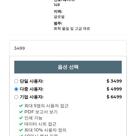
급 원료 (농업
148
폐기물, 동물
분뇨, 산업용
지역:
폐기물, 시립
글로벌
고형 폐기물,
하수 슬러지)
범주:
에 의한 최종
화학 물질 및 고급 재료
사용자 (전기,
열 생성, 차량
연료, 기타)에
의한 (전기 생
3499
성, 열 생성,
차량 연료, 기
타)에 의한 최
종 사용자 (전
처리, 사전 치
옵션 선택
료), 2024-
2031의
2024-2031
단일 사용자:
$ 3499
에 의한 적용
(전기 생성,
다중 사용자:
$ 4999
열 생성, 차량
연료, 기타).
기업 사용자:
$ 6499
최대 5명의 사용자 접근
PDF 보고서 보기
인쇄 가능
데이터 시트 접근
최대 10% 사용자 정의