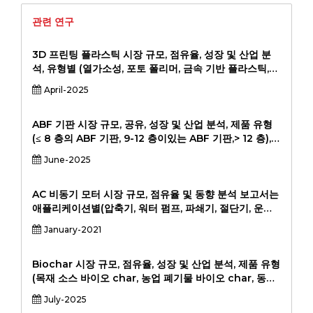
관련 연구
3D 프린팅 플라스틱 시장 규모, 점유율, 성장 및 산업 분
석, 유형별 (열가소성, 포토 폴리머, 금속 기반 플라스틱,
기타), 애플리케이션 (프로토 타이핑, 최종 사용 부품 생산,
April-2025
커스터마이즈, 툴링), 최종 사용자 산업 (자동차, 항공 우
주, 건강 관리, 소비자 상품), 지역 분석, 2024-2031
ABF 기판 시장 규모, 공유, 성장 및 산업 분석, 제품 유형
(≤ 8 층의 ABF 기판, 9-12 층이있는 ABF 기판,> 12 층),
애플리케이션 (고급 프로세서, AI 칩, 그래픽 카드, 네트워
June-2025
크 장치, 기타), 최종 사용자 (Semiconductor
Foundries, OSATS, OEMS), 2024-203.
AC 비동기 모터 시장 규모, 점유율 및 동향 분석 보고서는
애플리케이션별(압축기, 워터 펌프, 파쇄기, 절단기, 운송
기계, 기타), 유형별(단상 전기 모터, 3상 전기 모터 등), 지
January-2021
역별 및 2033년까지 세그먼트 예측을 기준으로 합니다.
Biochar 시장 규모, 점유율, 성장 및 산업 분석, 제품 유형
(목재 소스 바이오 char, 농업 폐기물 바이오 char, 동물
분뇨 바이오 char, 기타), 기술 (느린 열분해, 빠른 열분해,
July-2025
가스화) (응용, 물 및 폐수 처리, 건축, 에너지, 기타), 지역