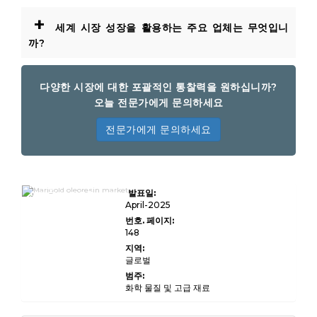
+
세계 시장 성장을 활용하는 주요 업체는 무엇입니
까?
다양한 시장에 대한 포괄적인 통찰력을 원하십니까?
오늘 전문가에게 문의하세요
전문가에게 문의하세요
Marigold Oleoresin
발표일:
시장 규모, 점유율, 성장
및 산업 분석, 제품 유형
April-2025
(Marigold Oleoresin
번호. 페이지:
Powder, Marigold
148
Oleoresin Liquid),
적용 (식음료, 화장품, 제
지역:
약, Nutraceutical, 기
글로벌
타), END 사용자 (식품
및 비비 산업, 화장품 및
범주:
개인 의료 산업, 제약 산
화학 물질 및 고급 재료
업, 기타, 2024-201).