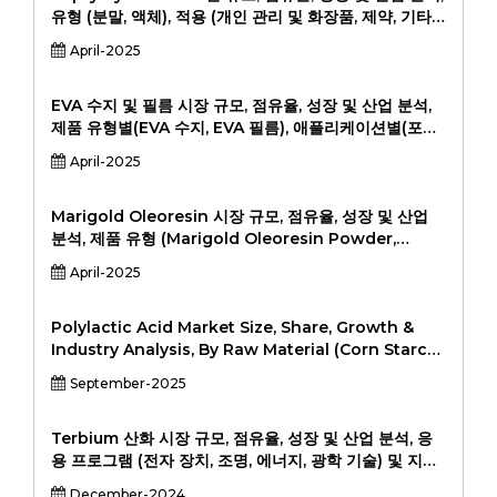
2031
유형 (분말, 액체), 적용 (개인 관리 및 화장품, 제약, 기타),
최종 사용자 (제조업체, 소매 공급 업체, 병원 및 클리닉,
April-2025
최종 소비자) 및 지역 분석, 2024-2031.
EVA 수지 및 필름 시장 규모, 점유율, 성장 및 산업 분석,
제품 유형별(EVA 수지, EVA 필름), 애플리케이션별(포장,
자동차, 건설, 재생 에너지, 의료, 기타), 최종 사용자별(식
April-2025
품 및 음료 산업, 자동차 산업, 건설 산업, 재생 에너지 산
업, 기타), 2026-2033년
Marigold Oleoresin 시장 규모, 점유율, 성장 및 산업
분석, 제품 유형 (Marigold Oleoresin Powder,
Marigold Oleoresin Liquid), 적용 (식음료, 화장품, 제
April-2025
약, Nutraceutical, 기타), END 사용자 (식품 및 비비 산
업, 화장품 및 개인 의료 산업, 제약 산업, 기타, 2024-
201).
Polylactic Acid Market Size, Share, Growth &
Industry Analysis, By Raw Material (Corn Starch,
Sugarcane & Sugar Beet, Cassava, Other Raw
September-2025
Materials), By Form (Films & Sheets, Coatings,
Fiber, Pellets, Other Forms), By End-User
Industry (Packaging (Food Packaging, Non-
Terbium 산화 시장 규모, 점유율, 성장 및 산업 분석, 응
Food Packaging), Textiles (Apparel,
용 프로그램 (전자 장치, 조명, 에너지, 광학 기술) 및 지역
Nonwovens), Agriculture, Automotive &
분석, 2024-2031
December-2024