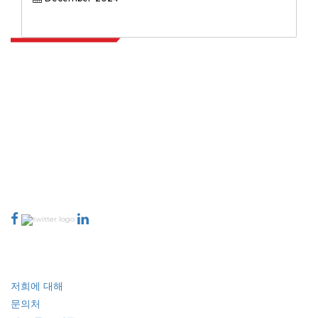
Transportation, Electronics, Consumer Goods,
생물 의학, 기타 산업), 적용 (강성 열적, 유연한 필름, 병,
섬유, 3D 프린팅 필라멘트, 의료 기기, 뿌리 덮개 필름, 기
타 응용 프로그램) 및 지역 분석, 2025-2032
Extrapolate는 전 세계 최고의 퍼블리셔 네트워크를 보유하고 있으며, 시장과
소규모 시장을 아우르며 의사 결정의 힘을 제공합니다. 저희 퍼블리셔 네트워크
는 고객 피드백 인덱싱과 함께 생성된 보고서의 품질을 기준으로 순위가 매겨집
니다.
talk@extrapolate.com
888-328-2189
저희와 소통하세요
산업
빠른 링크
저희에 대해
문의처