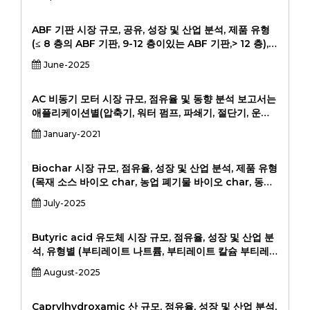
커스터마이즈, 툴링), 최종 사용자 산업 (자동차, 항공 우
주, 건강 관리, 소비자 상품), 지역 분석, 2024-2031
ABF 기판 시장 규모, 공유, 성장 및 산업 분석, 제품 유형
(≤ 8 층의 ABF 기판, 9-12 층이있는 ABF 기판,> 12 층),
애플리케이션 (고급 프로세서, AI 칩, 그래픽 카드, 네트워
June-2025
크 장치, 기타), 최종 사용자 (Semiconductor
Foundries, OSATS, OEMS), 2024-203.
AC 비동기 모터 시장 규모, 점유율 및 동향 분석 보고서는
애플리케이션별(압축기, 워터 펌프, 파쇄기, 절단기, 운송
기계, 기타), 유형별(단상 전기 모터, 3상 전기 모터 등), 지
January-2021
역별 및 2033년까지 세그먼트 예측을 기준으로 합니다.
Biochar 시장 규모, 점유율, 성장 및 산업 분석, 제품 유형
(목재 소스 바이오 char, 농업 폐기물 바이오 char, 동물
분뇨 바이오 char, 기타), 기술 (느린 열분해, 빠른 열분해,
July-2025
가스화) (응용, 물 및 폐수 처리, 건축, 에너지, 기타), 지역
당국, 연구 기관, 2024-203, 2023, 2023, 2023, 2023,
2023, 2024-
Butyric acid 유도체 시장 규모, 점유율, 성장 및 산업 분
석, 유형별 (부티레이트 나트륨, 부티레이트 칼슘 부티레
이트, 부티레이트 마그네슘 부티레이트, 트리 타이 린), 적
August-2025
용 (동물 사료, 인간식이 보충제, 제약, 식품 및 음료), 최종
사용자 (Livestock 생산자, Pharaceutical
Companys, Pheraceutical Companys,) 2024-
Caprylhydroxamic 산 규모, 점유율, 성장 및 산업 분석,