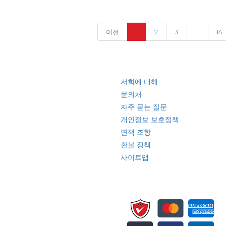
(current)
이전
1
2
3
...
14
빠른 링크
저희에 대해
문의처
자주 묻는 질문
개인정보 보호정책
면책 조항
환불 정책
사이트맵