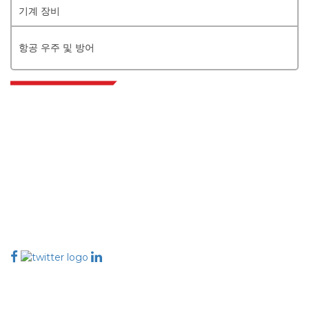
기계 장비
항공 우주 및 방어
Extrapolate는 전 세계 최고의 퍼블리셔 네트워크를 보유하고 있으며, 시장과
소규모 시장을 아우르며 의사 결정의 힘을 제공합니다. 저희 퍼블리셔 네트워크
는 고객 피드백 인덱싱과 함께 생성된 보고서의 품질을 기준으로 순위가 매겨집
니다.
talk@extrapolate.com
888-328-2189
저희와 소통하세요
산업
빠른 링크