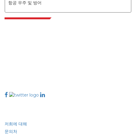
항공 우주 및 방어
Extrapolate는 전 세계 최고의 퍼블리셔 네트워크를 보유하고 있으며, 시장과
소규모 시장을 아우르며 의사 결정의 힘을 제공합니다. 저희 퍼블리셔 네트워크
는 고객 피드백 인덱싱과 함께 생성된 보고서의 품질을 기준으로 순위가 매겨집
니다.
talk@extrapolate.com
888-328-2189
저희와 소통하세요
산업
빠른 링크
저희에 대해
문의처