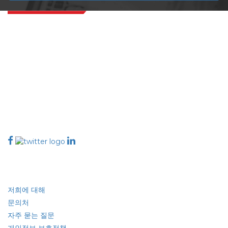
Extrapolate는 전 세계 최고의 퍼블리셔 네트워크를 보유하고 있으며, 시장과
소규모 시장을 아우르며 의사 결정의 힘을 제공합니다. 저희 퍼블리셔 네트워크
는 고객 피드백 인덱싱과 함께 생성된 보고서의 품질을 기준으로 순위가 매겨집
니다.
talk@extrapolate.com
888-328-2189
저희와 소통하세요
산업
빠른 링크
저희에 대해
문의처
자주 묻는 질문
개인정보 보호정책