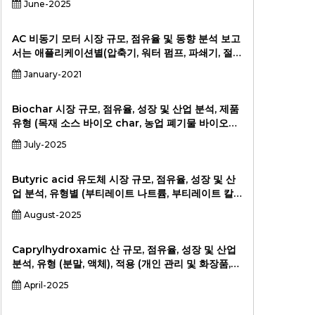
June-2025
래픽 카드, 네트워크 장치, 기타), 최종 사용자
(Semiconductor Foundries, OSATS, OEMS),
2024-203.
AC 비동기 모터 시장 규모, 점유율 및 동향 분석 보고
서는 애플리케이션별(압축기, 워터 펌프, 파쇄기, 절단
기, 운송 기계, 기타), 유형별(단상 전기 모터, 3상 전
January-2021
기 모터 등), 지역별 및 2033년까지 세그먼트 예측을
기준으로 합니다.
Biochar 시장 규모, 점유율, 성장 및 산업 분석, 제품
유형 (목재 소스 바이오 char, 농업 폐기물 바이오
char, 동물 분뇨 바이오 char, 기타), 기술 (느린 열
July-2025
분해, 빠른 열분해, 가스화) (응용, 물 및 폐수 처리, 건
축, 에너지, 기타), 지역 당국, 연구 기관, 2024-203,
2023, 2023, 2023, 2023, 2023, 2024-
Butyric acid 유도체 시장 규모, 점유율, 성장 및 산
업 분석, 유형별 (부티레이트 나트륨, 부티레이트 칼
슘 부티레이트, 부티레이트 마그네슘 부티레이트, 트
August-2025
리 타이 린), 적용 (동물 사료, 인간식이 보충제, 제약,
식품 및 음료), 최종 사용자 (Livestock 생산자,
Pharaceutical Companys, Pheraceutical
Caprylhydroxamic 산 규모, 점유율, 성장 및 산업
Companys,) 2024-2031
분석, 유형 (분말, 액체), 적용 (개인 관리 및 화장품,
제약, 기타), 최종 사용자 (제조업체, 소매 공급 업체,
April-2025
병원 및 클리닉, 최종 소비자) 및 지역 분석, 2024-
2031.