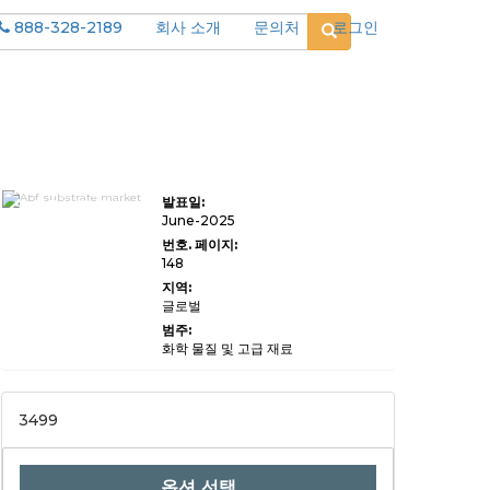
888-328-2189
회사 소개
문의처
로그인
ABF 기판 시장 규
발표일:
모, 공유, 성장 및 산
업 분석, 제품 유형
June-2025
(≤ 8 층의 ABF 기
번호. 페이지:
판, 9-12 층이있는
148
ABF 기판,> 12 층),
애플리케이션 (고급
지역:
프로세서, AI 칩, 그
글로벌
래픽 카드, 네트워크
장치, 기타), 최종 사
범주:
용자
화학 물질 및 고급 재료
(Semiconductor
Foundries,
OSATS, OEMS),
2024-203.
3499
옵션 선택