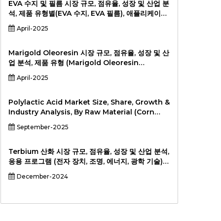
EVA 수지 및 필름 시장 규모, 점유율, 성장 및 산업 분
석, 제품 유형별(EVA 수지, EVA 필름), 애플리케이션
별(포장, 자동차, 건설, 재생 에너지, 의료, 기타), 최종
April-2025
사용자별(식품 및 음료 산업, 자동차 산업, 건설 산업,
재생 에너지 산업, 기타), 2026-2033년
Marigold Oleoresin 시장 규모, 점유율, 성장 및 산
업 분석, 제품 유형 (Marigold Oleoresin
Powder, Marigold Oleoresin Liquid), 적용 (식
April-2025
음료, 화장품, 제약, Nutraceutical, 기타), END 사용
자 (식품 및 비비 산업, 화장품 및 개인 의료 산업, 제
약 산업, 기타, 2024-201).
Polylactic Acid Market Size, Share, Growth &
Industry Analysis, By Raw Material (Corn
Starch, Sugarcane & Sugar Beet, Cassava,
September-2025
Other Raw Materials), By Form (Films &
Sheets, Coatings, Fiber, Pellets, Other
Forms), By End-User Industry (Packaging
Terbium 산화 시장 규모, 점유율, 성장 및 산업 분석,
(Food Packaging, Non-Food Packaging),
응용 프로그램 (전자 장치, 조명, 에너지, 광학 기술)
Textiles (Apparel, Nonwovens), Agriculture,
및 지역 분석, 2024-2031
December-2024
Automotive & Transportation, Electronics,
Consumer Goods, 생물 의학, 기타 산업), 적용 (강
성 열적, 유연한 필름, 병, 섬유, 3D 프린팅 필라멘트,
의료 기기, 뿌리 덮개 필름, 기타 응용 프로그램) 및 지
역 분석, 2025-2032