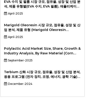
EVA 수지 및 필름 시장 규모, 점유율, 성장 및 산업 분
석, 제품 유형별(EVA 수지, EVA 필름), 애플리케이션
별(포장, 자동차, 건설, 재생 에너지, 의료, 기타), 최종
April-2025
사용자별(식품 및 음료 산업, 자동차 산업, 건설 산업,
재생 에너지 산업, 기타), 2026-2033년
Marigold Oleoresin 시장 규모, 점유율, 성장 및 산
업 분석, 제품 유형 (Marigold Oleoresin
Powder, Marigold Oleoresin Liquid), 적용 (식
April-2025
음료, 화장품, 제약, Nutraceutical, 기타), END 사용
자 (식품 및 비비 산업, 화장품 및 개인 의료 산업, 제
약 산업, 기타, 2024-201).
Polylactic Acid Market Size, Share, Growth &
Industry Analysis, By Raw Material (Corn
Starch, Sugarcane & Sugar Beet, Cassava,
September-2025
Other Raw Materials), By Form (Films &
Sheets, Coatings, Fiber, Pellets, Other
Forms), By End-User Industry (Packaging
Terbium 산화 시장 규모, 점유율, 성장 및 산업 분석,
(Food Packaging, Non-Food Packaging),
응용 프로그램 (전자 장치, 조명, 에너지, 광학 기술)
Textiles (Apparel, Nonwovens), Agriculture,
및 지역 분석, 2024-2031
December-2024
Automotive & Transportation, Electronics,
Consumer Goods, 생물 의학, 기타 산업), 적용 (강
성 열적, 유연한 필름, 병, 섬유, 3D 프린팅 필라멘트,
의료 기기, 뿌리 덮개 필름, 기타 응용 프로그램) 및 지
역 분석, 2025-2032