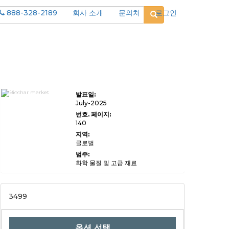
888-328-2189
회사 소개
문의처
로그인
Biochar 시
발표일:
장 규모, 점유
율, 성장 및 산
July-2025
업 분석, 제품
번호. 페이지:
유형 (목재 소
140
스 바이오
char, 농업 폐
지역:
기물 바이오
글로벌
char, 동물 분
뇨 바이오
범주:
char, 기타),
화학 물질 및 고급 재료
기술 (느린 열
분해, 빠른 열
분해, 가스화)
(응용, 물 및
3499
폐수 처리, 건
축, 에너지, 기
타), 지역 당
국, 연구 기관,
2024-203,
옵션 선택