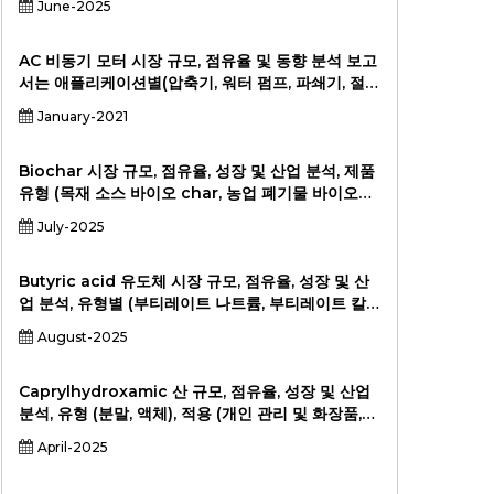
June-2025
래픽 카드, 네트워크 장치, 기타), 최종 사용자
(Semiconductor Foundries, OSATS, OEMS),
2024-203.
AC 비동기 모터 시장 규모, 점유율 및 동향 분석 보고
서는 애플리케이션별(압축기, 워터 펌프, 파쇄기, 절단
기, 운송 기계, 기타), 유형별(단상 전기 모터, 3상 전
January-2021
기 모터 등), 지역별 및 2033년까지 세그먼트 예측을
기준으로 합니다.
Biochar 시장 규모, 점유율, 성장 및 산업 분석, 제품
유형 (목재 소스 바이오 char, 농업 폐기물 바이오
char, 동물 분뇨 바이오 char, 기타), 기술 (느린 열
July-2025
분해, 빠른 열분해, 가스화) (응용, 물 및 폐수 처리, 건
축, 에너지, 기타), 지역 당국, 연구 기관, 2024-203,
2023, 2023, 2023, 2023, 2023, 2024-
Butyric acid 유도체 시장 규모, 점유율, 성장 및 산
업 분석, 유형별 (부티레이트 나트륨, 부티레이트 칼
슘 부티레이트, 부티레이트 마그네슘 부티레이트, 트
August-2025
리 타이 린), 적용 (동물 사료, 인간식이 보충제, 제약,
식품 및 음료), 최종 사용자 (Livestock 생산자,
Pharaceutical Companys, Pheraceutical
Caprylhydroxamic 산 규모, 점유율, 성장 및 산업
Companys,) 2024-2031
분석, 유형 (분말, 액체), 적용 (개인 관리 및 화장품,
제약, 기타), 최종 사용자 (제조업체, 소매 공급 업체,
April-2025
병원 및 클리닉, 최종 소비자) 및 지역 분석, 2024-
2031.