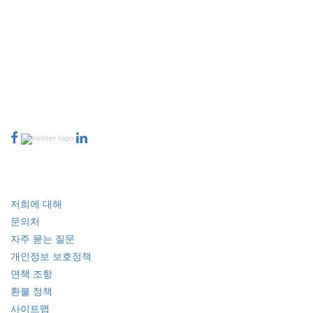
Extrapolate는 전 세계 최고의 퍼블리셔 네트워크를 보유하고 있으며, 시장과
소규모 시장을 아우르며 의사 결정의 힘을 제공합니다. 저희 퍼블리셔 네트워크
는 고객 피드백 인덱싱과 함께 생성된 보고서의 품질을 기준으로 순위가 매겨집
니다.
talk@extrapolate.com
888-328-2189
저희와 소통하세요
산업
빠른 링크
저희에 대해
문의처
자주 묻는 질문
개인정보 보호정책
면책 조항
환불 정책
사이트맵