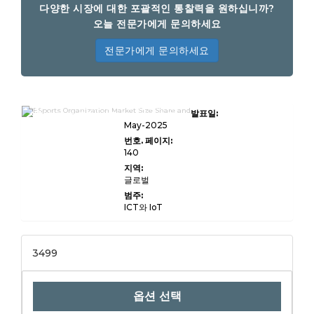
다양한 시장에 대한 포괄적인 통찰력을 원하십니까?
오늘 전문가에게 문의하세요
전문가에게 문의하세요
eSports 조직 시장 규모, 공유, 성장 및
발표일:
산업 분석, 수익원 (스폰서 십, 미디어 권
리, 상품, 토너먼트 상금, 콘텐츠 제작) 별
May-2025
게임 장르 (Moba, FPS, Battle Royale,
번호. 페이지:
Sports Simulation, Fighting, RT)의
140
플랫폼 (PC, Console, Mobile, Sports
Franchise 소유, 엔터테인먼트 구성 및
지역:
지역 구성), 202-20-20-202, 202-20-
글로벌
범주:
ICT와 IoT
3499
옵션 선택