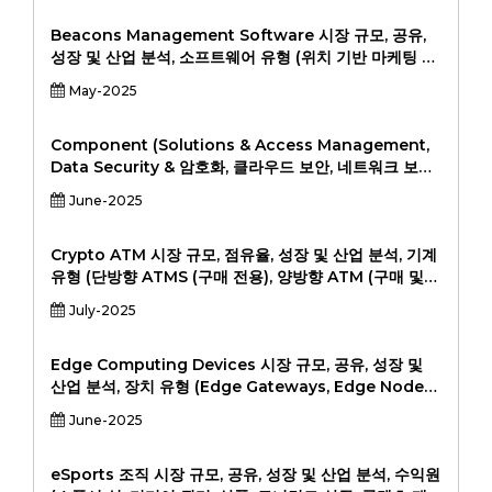
Premise)에 의한 (클라우드 온-프레미스), Customer
Track, Strading, Strading, Stracking, Stracking,
Beacons Management Software 시장 규모, 공유,
Stracking, Stracking, Stracking, Stracking,
성장 및 산업 분석, 소프트웨어 유형 (위치 기반 마케팅 소
Stracking, Stracking, Stracking, Stracking,
프트웨어, 자산 관리 소프트웨어, 근접 분석 소프트웨어)
May-2025
Strading, Stracking. 분석, 2024-2031
별 (소매, 의료, 환대, 물류, 부동산, 기타) 및 배포 모드 (클
라우드 기반, 온 프레미스) 및 지역 분석, 2024-2031.
Component (Solutions & Access Management,
Data Security & 암호화, 클라우드 보안, 네트워크 보안,
엔드 포인트 보안, 웹 보안, 응용 프로그램 보안 및 기타),
June-2025
배치 (클라우드 기반 및 온 프레미스), 조직 규모 (중소 기
업 및 대규모 기업) 및 수직 (BFSI, IT &
Telecommunication, Locallic, Healthcare,
Crypto ATM 시장 규모, 점유율, 성장 및 산업 분석, 기계
Goperation & Governing, Manufacturing &
유형 (단방향 ATMS (구매 전용), 양방향 ATM (구매 및
Governing, Manufachion, Manuface 및 기타). 지
판매) 별 Cryptocurrency (Bitcoin, Ethereum,
July-2025
능, 포괄적 인 분석, 과거 데이터 및 예측 2022-2030
Litecoin, 기타) 별 위치 유형 (소매점, 운송 허브, 엔터테
인먼트 장소, 기타) 및 지역 분석, 2024-2031.
Edge Computing Devices 시장 규모, 공유, 성장 및
산업 분석, 장치 유형 (Edge Gateways, Edge Nodes,
Edge Server, Sensor Devices, 기타) 별 응용 프로그
June-2025
램 (산업용 자동화, 원격 모니터링, 자율 주행 차, 의료 기
기, 기타)에 의한 최종 사용자 (제조, 의료, 에너지 및 유틸
리티, 운송 및 물류, 기타), 2024-203, 2024-201.
eSports 조직 시장 규모, 공유, 성장 및 산업 분석, 수익원