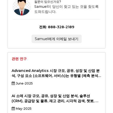
질문이 있으신가요?
Samuel이 당신이 찾고 있는 것을 찾도록
도와드립니다.
전화: 888-328-2189
Samuel에게 이메일 보내기
관련 연구
Advanced Analytics 시장 규모, 공유, 성장 및 산업 분
석, 구성 요소 (소프트웨어, 서비스)는 유형별 (예측 분석,
처방 분석, 진단 분석, 서술 분석) 별 배포 (온 프레미스, 클
June-2025
라우드) 별 (소매 및 전자 상거래, 건강 관리, 제조, 기타),
2024-2031에 의한 배포 (온 프레미스, 클라우드)에 의한
(소프트웨어, 서비스).
AI 소매 시장 규모, 공유, 성장 및 산업 분석, 솔루션
(CRM), 공급망 및 물류, 재고 관리, 시각적 검색, 챗봇, 가
격 최적화), 기술 학습, 자연 언어 처리 (NLP), 컴퓨터 비
May-2025
전, 상황-인식 컴퓨팅), Application (Cloud on-