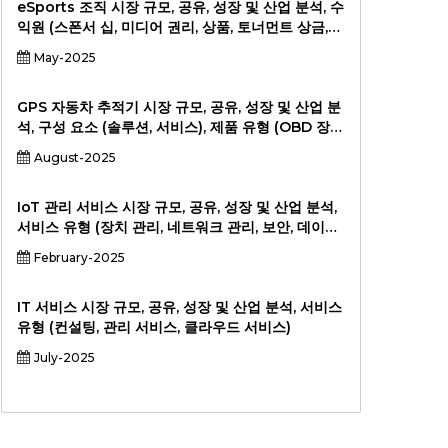
의료, 에너지 및 유틸리티, 운송 및 물류, 기타),
eSports 조직 시장 규모, 공유, 성장 및 산업 분석, 수
2024-203, 2024-201.
익원 (스폰서 십, 미디어 권리, 상품, 토너먼트 상금,
콘텐츠 제작) 별 게임 장르 (Moba, FPS, Battle
May-2025
Royale, Sports Simulation, Fighting, RT)의 플
랫폼 (PC, Console, Mobile, Sports Franchise
소유, 엔터테인먼트 구성 및 지역 구성), 202-20-
GPS 자동차 추적기 시장 규모, 공유, 성장 및 산업 분
20-202, 202-20-
석, 구성 요소 (솔루션, 서비스), 제품 유형 (OBD 장
치, 독립형 추적기, 고급 추적기) 별 응용 프로그램 (개
August-2025
별 차량, 차량 관리, 상용 차량, 법 집행)별로 (물류 회
사, 개인 차량 소유자, 임대 및 임대 기관, 정부) 및 지
역 분석, 2024-2031.
IoT 관리 서비스 시장 규모, 공유, 성장 및 산업 분석,
서비스 유형 (장치 관리, 네트워크 관리, 보안, 데이터
분석, 기타), 최종 사용자 산업 (제조, 의료, 소매, 에너
February-2025
지, 자동차, 물류, 기타), 배포 모드 (클라우드 기반, 온
프레미스, 하이브리드) 및 지역 분석, 2024-2031.
IT 서비스 시장 규모, 공유, 성장 및 산업 분석, 서비스
유형 (컨설팅, 관리 서비스, 클라우드 서비스)
July-2025