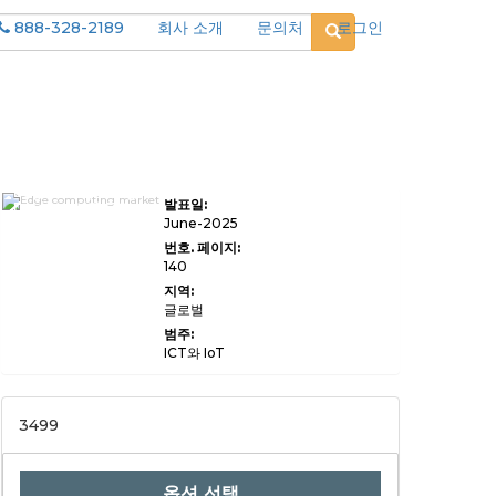
888-328-2189
회사 소개
문의처
로그인
Edge Computing
발표일:
Devices 시장 규모,
공유, 성장 및 산업 분
June-2025
석, 장치 유형 (Edge
번호. 페이지:
Gateways, Edge
140
Nodes, Edge
Server, Sensor
지역:
Devices, 기타) 별 응
글로벌
용 프로그램 (산업용 자
동화, 원격 모니터링,
범주:
자율 주행 차, 의료 기
ICT와 IoT
기, 기타)에 의한 최종
사용자 (제조, 의료, 에
너지 및 유틸리티, 운송
및 물류, 기타), 2024-
3499
203, 2024-201.
옵션 선택