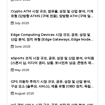
배치 (클라우드 기반 및 온 프레미스), 조직 규모 (중소 기
업 및 대규모 기업) 및 수직 (BFSI, IT &
Telecommunication, Locallic, Healthcare,
Crypto ATM 시장 규모, 점유율, 성장 및 산업 분석, 기계
Goperation & Governing, Manufacturing &
유형 (단방향 ATMS (구매 전용), 양방향 ATM (구매 및
Governing, Manufachion, Manuface 및 기타). 지
판매) 별 Cryptocurrency (Bitcoin, Ethereum,
July-2025
능, 포괄적 인 분석, 과거 데이터 및 예측 2022-2030
Litecoin, 기타) 별 위치 유형 (소매점, 운송 허브, 엔터테
인먼트 장소, 기타) 및 지역 분석, 2024-2031.
Edge Computing Devices 시장 규모, 공유, 성장 및
산업 분석, 장치 유형 (Edge Gateways, Edge Nodes,
Edge Server, Sensor Devices, 기타) 별 응용 프로그
June-2025
램 (산업용 자동화, 원격 모니터링, 자율 주행 차, 의료 기
기, 기타)에 의한 최종 사용자 (제조, 의료, 에너지 및 유틸
리티, 운송 및 물류, 기타), 2024-203, 2024-201.
eSports 조직 시장 규모, 공유, 성장 및 산업 분석, 수익원
(스폰서 십, 미디어 권리, 상품, 토너먼트 상금, 콘텐츠 제
작) 별 게임 장르 (Moba, FPS, Battle Royale, Sports
May-2025
Simulation, Fighting, RT)의 플랫폼 (PC, Console,
Mobile, Sports Franchise 소유, 엔터테인먼트 구성 및
지역 구성), 202-20-20-202, 202-20-
GPS 자동차 추적기 시장 규모, 공유, 성장 및 산업 분석,
구성 요소 (솔루션, 서비스), 제품 유형 (OBD 장치, 독립형
추적기, 고급 추적기) 별 응용 프로그램 (개별 차량, 차량
August-2025
관리, 상용 차량, 법 집행)별로 (물류 회사, 개인 차량 소유
자, 임대 및 임대 기관, 정부) 및 지역 분석, 2024-2031.