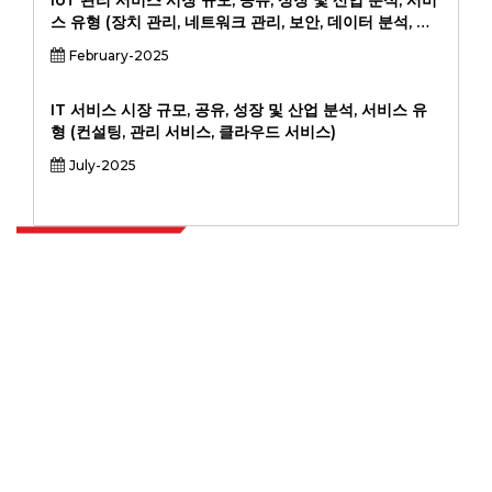
IoT 관리 서비스 시장 규모, 공유, 성장 및 산업 분석, 서비
스 유형 (장치 관리, 네트워크 관리, 보안, 데이터 분석, 기
타), 최종 사용자 산업 (제조, 의료, 소매, 에너지, 자동차,
February-2025
물류, 기타), 배포 모드 (클라우드 기반, 온 프레미스, 하이
브리드) 및 지역 분석, 2024-2031.
IT 서비스 시장 규모, 공유, 성장 및 산업 분석, 서비스 유
형 (컨설팅, 관리 서비스, 클라우드 서비스)
July-2025
Extrapolate는 전 세계 최고의 퍼블리셔 네트워크를 보유하고 있으며, 시장과
소규모 시장을 아우르며 의사 결정의 힘을 제공합니다. 저희 퍼블리셔 네트워크
는 고객 피드백 인덱싱과 함께 생성된 보고서의 품질을 기준으로 순위가 매겨집
니다.
talk@extrapolate.com
888-328-2189
저희와 소통하세요