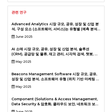
관련 연구
Advanced Analytics 시장 규모, 공유, 성장 및 산업 분
석, 구성 요소 (소프트웨어, 서비스)는 유형별 (예측 분석,
처방 분석, 진단 분석, 서술 분석) 별 배포 (온 프레미스, 클
June-2025
라우드) 별 (소매 및 전자 상거래, 건강 관리, 제조, 기타),
2024-2031에 의한 배포 (온 프레미스, 클라우드)에 의한
(소프트웨어, 서비스).
AI 소매 시장 규모, 공유, 성장 및 산업 분석, 솔루션
(CRM), 공급망 및 물류, 재고 관리, 시각적 검색, 챗봇, 가
격 최적화), 기술 학습, 자연 언어 처리 (NLP), 컴퓨터 비
May-2025
전, 상황-인식 컴퓨팅), Application (Cloud on-
Premise)에 의한 (클라우드 온-프레미스), Customer
Track, Strading, Strading, Stracking, Stracking,
Beacons Management Software 시장 규모, 공유,
Stracking, Stracking, Stracking, Stracking,
성장 및 산업 분석, 소프트웨어 유형 (위치 기반 마케팅 소
Stracking, Stracking, Stracking, Stracking,
프트웨어, 자산 관리 소프트웨어, 근접 분석 소프트웨어)
May-2025
Strading, Stracking. 분석, 2024-2031
별 (소매, 의료, 환대, 물류, 부동산, 기타) 및 배포 모드 (클
라우드 기반, 온 프레미스) 및 지역 분석, 2024-2031.
Component (Solutions & Access Management,
Data Security & 암호화, 클라우드 보안, 네트워크 보안,
엔드 포인트 보안, 웹 보안, 응용 프로그램 보안 및 기타),
June-2025