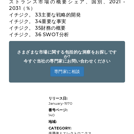
ストランス市場の概要シェア、国別、2021 -
2031（％）
イチジク。 33主要な戦略的開発
イチジク。 34重要な事実
イチジク。 35財務の概要
イチジク。 36 SWOT分析
さまざまな市場に関する包括的な洞察をお探しです
か?
今すぐ当社の専門家にお問い合わせください
専門家に相談
フライバ
リリース日:
ック変圧
器の市場
January-1970
規模、シ
番号ページ:
ェア、成
140
長、業界
分析、製
地域:
品タイプ
CATEGORY:
（AC-DC
フライバ
半導体とエレクトロニクス