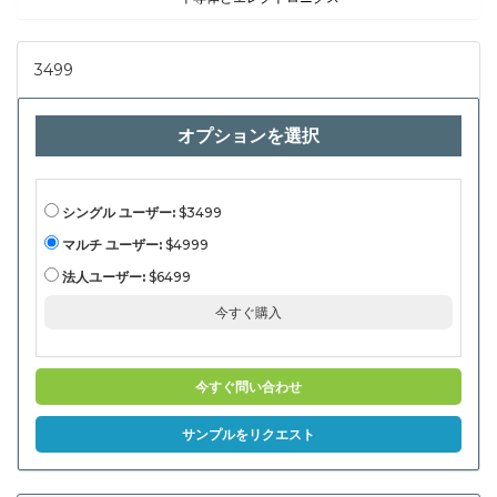
ックトラ
ンス、
DC-DC
フライバ
3499
ックトラ
ンスフォ
ーマ
ー）、ア
オプションを選択
プリケー
ション
（コンシ
ューマエ
レクトロ
ニクス、
シングル ユーザー:
$3499
自動車、
産業自動
マルチ ユーザー:
$4999
化、電気
通信、医
法人ユーザー:
$6499
療機器、
LED照
今すぐ購入
明）、エ
ンドユー
ザー
（OEM、
アフター
今すぐ問い合わせ
マーケッ
ト、シス
テムイン
サンプルをリクエスト
テグレー
ター）、
地域分
析、