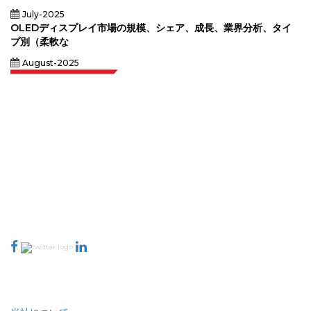
July-2025
OLEDディスプレイ市場の規模、シェア、成長、業界分析、タイ
プ別（柔軟な
August-2025
Extrapolate は、市場やマイクロ市場を網羅し、意思決定の力をもたらす、世
界中のトップ パブリッシャーの洗練されたネットワークを持っています。当
社のパブリッシャー ネットワークは、作成されたレポートの品質と顧客フィ
ードバックのインデックスに基づいてランク付けされています。
talk@extrapolate.com
888-328-2189
当社へのお問い合わせ
業界
クイック リンク