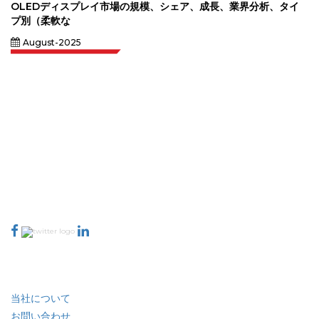
OLEDディスプレイ市場の規模、シェア、成長、業界分析、タイ
プ別（柔軟な
August-2025
Extrapolate は、市場やマイクロ市場を網羅し、意思決定の力をもたらす、世
界中のトップ パブリッシャーの洗練されたネットワークを持っています。当
社のパブリッシャー ネットワークは、作成されたレポートの品質と顧客フィ
ードバックのインデックスに基づいてランク付けされています。
talk@extrapolate.com
888-328-2189
当社へのお問い合わせ
業界
クイック リンク
当社について
お問い合わせ