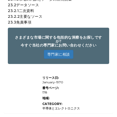
23.2データソース
23.2.1二次資料
23.2.2主要なソース
23.3免責事項
さまざまな市場に関する包括的な洞察をお探しです
か?
今すぐ当社の専門家にお問い合わせください
専門家に相談
Global Over
リリース日:
the
Air（OTA）エ
January-1970
ンジンコント
番号ページ:
ロールモジュ
178
ール市場調査
レポート2022
地域:
Professional
CATEGORY:
Edition
半導体とエレクトロニクス