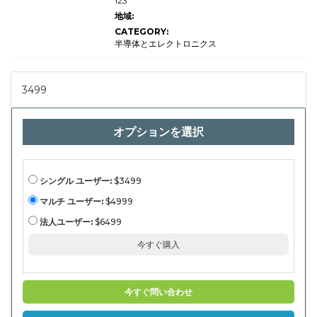
123
チッ
プ市
地域:
場調
CATEGORY:
査レ
ポー
半導体とエレクトロニクス
ト
2022
プロ
フェ
3499
ッシ
ョナ
ルエ
ディ
オプションを選択
ショ
ン
シングル ユーザー:
$3499
マルチ ユーザー:
$4999
法人ユーザー:
$6499
今すぐ購入
今すぐ問い合わせ