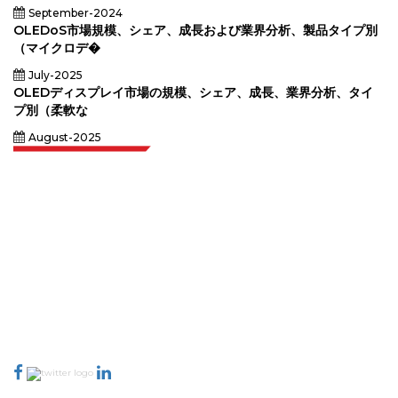
September-2024
OLEDoS市場規模、シェア、成長および業界分析、製品タイプ別
（マイクロデ�
July-2025
OLEDディスプレイ市場の規模、シェア、成長、業界分析、タイ
プ別（柔軟な
August-2025
Extrapolate は、市場やマイクロ市場を網羅し、意思決定の力をもたらす、世
界中のトップ パブリッシャーの洗練されたネットワークを持っています。当
社のパブリッシャー ネットワークは、作成されたレポートの品質と顧客フィ
ードバックのインデックスに基づいてランク付けされています。
talk@extrapolate.com
888-328-2189
当社へのお問い合わせ