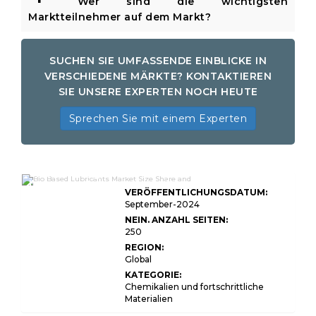
Wer sind die wichtigsten
Marktteilnehmer auf dem Markt?
SUCHEN SIE UMFASSENDE EINBLICKE IN
VERSCHIEDENE MÄRKTE? KONTAKTIEREN
SIE UNSERE EXPERTEN NOCH HEUTE
Sprechen Sie mit einem Experten
Globale Marktgröße für
biobasierte Schmiermittelmarkte
VERÖFFENTLICHUNGSDATUM:
nach Typ (Gemüseöle, Tierfett),
Anwendung
September-2024
(Hydraulikflüssigkeit,
NEIN. ANZAHL SEITEN:
Metallarbeitsflüssigkeiten,
250
Fettsäuren, Hochleistungsöle,
durchdringende Schmiermittel,
REGION:
Schmiermittel für
Global
Lebensmittelqualität, andere)
und Region - Marktanteil,
KATEGORIE:
Trendanalyse,
Chemikalien und fortschrittliche
Wettbewerbsinformationen,
Materialien
historische Daten und Prognosen
2024 - 2031131131