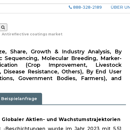
888-328-2189
ÜBER U
Antireflective coatings market
ize, Share, Growth & Industry Analysis, By
c Sequencing, Molecular Breeding, Marker-
ication (Crop Improvement, Livestock
Disease Resistance, Others), By End User
tutions, Government Bodies, Farmers), and
Beispielanfrage
: Globaler Aktien- und Wachstumstrajektorien
ex -Beschichtungen wurde im Jahr 2023 mit 5,51