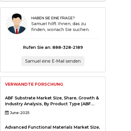
HABEN SIE EINE FRAGE?
Samuel hilft Ihnen, das zu
finden, wonach Sie suchen.
Rufen Sie an: 888-328-2189
Samuel eine E-Mail senden
VERWANDTE FORSCHUNG
ABF Substrate Market Size, Share, Growth &
Industry Analysis, By Product Type (ABF
Substrate with ≤ 8 Layers, ABF Substrate
June-2025
with 9–12 Layers, >12 Layers) By Application
(High-End Processors, AI Chips, Graphics
Cards, Network Devices, Others) By End-
Advanced Functional Materials Market Size,