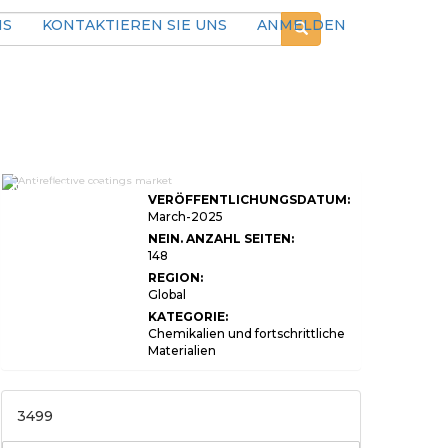
NS
KONTAKTIEREN SIE UNS
ANMELDEN
Antireflective Coatings
Market Size, Share,
VERÖFFENTLICHUNGSDATUM:
Growth & Industry
Analysis, By
March-2025
Technology (Gene
NEIN. ANZAHL SEITEN:
Editing, Genetic
148
Sequencing,
Molecular Breeding,
REGION:
Marker-Assisted
Global
Selection), By
Application (Crop
KATEGORIE:
Improvement,
Chemikalien und fortschrittliche
Livestock
Materialien
Improvement, Seed
Development, Disease
Resistance, Others), By
End User
(Agribusinesses,
3499
Research Institutions,
Government Bodies,