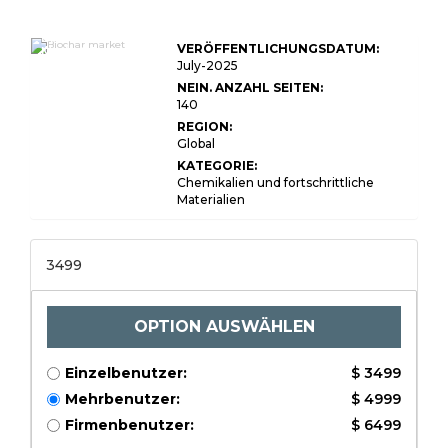
Biochar
VERÖFFENTLICHUNGSDATUM:
Market Size,
Share,
July-2025
Growth &
NEIN. ANZAHL SEITEN:
Industry
140
Analysis, By
Product
REGION:
Type (Wood
Global
Source
Biochar,
KATEGORIE:
Agricultural
Chemikalien und fortschrittliche
Waste
Materialien
Biochar,
Animal
Manure
Biochar,
Others) By
3499
Technology
(Slow
Pyrolysis,
Fast
OPTION AUSWÄHLEN
Pyrolysis,
Gasification)
By
Einzelbenutzer:
$ 3499
Application
(Agriculture,
Mehrbenutzer:
$ 4999
Water &
Wastewater
Firmenbenutzer:
$ 6499
Treatment,
Construction,