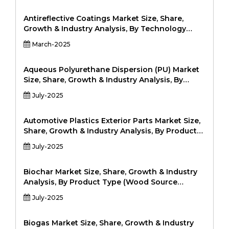
2024-2031
Antireflective Coatings Market Size, Share,
Growth & Industry Analysis, By Technology
(Gene Editing, Genetic Sequencing, Molecular
March-2025
Breeding, Marker-Assisted Selection), By
Application (Crop Improvement, Livestock
Improvement, Seed Development, Disease
Aqueous Polyurethane Dispersion (PU) Market
Resistance, Others), By End User
Size, Share, Growth & Industry Analysis, By
(Agribusinesses, Research Institutions,
Product Type (One-component, Two-
July-2025
Government Bodies, Farmers), and Regional
component, Urethane-modified dispersions) By
Analysis, 2024-2031
Application (Coatings, Adhesives, Sealants,
Textiles, Leather, Others) By End-User
Automotive Plastics Exterior Parts Market Size,
(Automotive, Construction, Furniture,
Share, Growth & Industry Analysis, By Product
Packaging, Textiles, Others), and Regional
Type (Bumpers, Fenders, Grilles, Spoilers,
July-2025
Analysis, 2024-2031
Panels, Mirror Caps, Others) By Material
(Polypropylene (PP), ABS, Polycarbonate,
Polyamide, Polyurethane, Others) By Vehicle
Biochar Market Size, Share, Growth & Industry
Type (Passenger Cars, Commercial Vehicles,
Analysis, By Product Type (Wood Source
Electric Vehicles)By End User (OEMs,
Biochar, Agricultural Waste Biochar, Animal
July-2025
Aftermarket), and Regional Analysis, 2024-2031
Manure Biochar, Others) By Technology (Slow
Pyrolysis, Fast Pyrolysis, Gasification) By
Application (Agriculture, Water & Wastewater
Biogas Market Size, Share, Growth & Industry