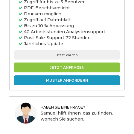
Zugriff für bis zu 5 Benutzer
Energy,
Others) By
PDF-Berichtsansicht
End-User
Drucken möglich
(Farmers,
Zugriff auf Datenblatt
Municipal
Authorities,
Bis zu 10 % Anpassung
Industrial
40 Arbeitsstunden Analystensupport
Users,
Research
Post-Sale-Support 72 Stunden
Institutions),
Jährliches Update
and Regional
Analysis,
2024-2031
Jetzt kaufen
JETZT ANFRAGEN
MUSTER ANFORDERN
HABEN SIE EINE FRAGE?
Samuel hilft Ihnen, das zu finden,
wonach Sie suchen.