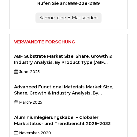
Rufen Sie an: 888-328-2189
Samuel eine E-Mail senden
VERWANDTE FORSCHUNG
ABF Substrate Market Size, Share, Growth &
Industry Analysis, By Product Type (ABF
Substrate with ≤ 8 Layers, ABF Substrate with 9–
June-2025
12 Layers, >12 Layers) By Application (High-End
Processors, AI Chips, Graphics Cards, Network
Devices, Others) By End-User (Semiconductor
Advanced Functional Materials Market Size,
Foundries, OSATs, Fabless Companies, OEMs),
Share, Growth & Industry Analysis, By
and Regional Analysis, 2024-2031
Application (Electronics, Automotive,
March-2025
Healthcare, Energy, Aerospace, Others), By
Material Type (Nanomaterials, Smart Materials,
Biomaterials, High-Performance Polymers,
Aluminiumlegierungskabel – Globaler
Others), By End User Industry (Electronics,
Marktstatus- und Trendbericht 2026–2033
Automotive, Healthcare, Energy, Aerospace,
November-2020
Industrial Applications), and Regional Analysis,