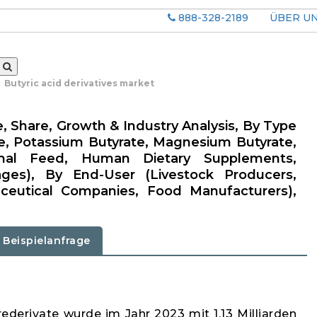
888-328-2189
ÜBER U
Butyric acid derivatives market
e, Share, Growth & Industry Analysis, By Type
e, Potassium Butyrate, Magnesium Butyrate,
nimal Feed, Human Dietary Supplements,
ges), By End-User (Livestock Producers,
ceutical Companies, Food Manufacturers),
Beispielanfrage
ederivate wurde im Jahr 2023 mit 1,13 Milliarden