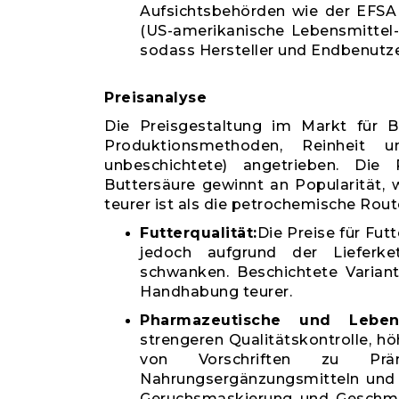
Aufsichtsbehörden wie der EFSA
(US-amerikanische Lebensmittel-
sodass Hersteller und Endbenutze
Preisanalyse
Die Preisgestaltung im Markt für B
Produktionsmethoden, Reinheit u
unbeschichtete) angetrieben. Die
Buttersäure gewinnt an Popularität, w
teurer ist als die petrochemische Rout
Futterqualität:
Die Preise für Fut
jedoch aufgrund der Lieferke
schwanken. Beschichtete Varian
Handhabung teurer.
Pharmazeutische und Lebensm
strengeren Qualitätskontrolle, hö
von Vorschriften zu Prä
Nahrungsergänzungsmitteln und f
Geruchsmaskierung und Geschmack