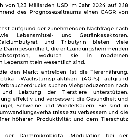
h von 1,23 Milliarden USD im Jahr 2024 auf 2,18
hrend des Prognosezeitraums einen CAGR von
ächst aufgrund der zunehmenden Nachfrage nach
owie Lebensmittel- und Getränkesektoren.
Calciumbutyrat und Tributyrin bieten viele
n die Darmgesundheit, die entzündungshemmenden
fabsorption, wodurch sie in modernen
n Lebensmitteln wesentlich sind.
ie den Markt antreiben, ist die Tierernährung.
otika -Wachstumspraktiken (AGPs) aufgrund
Verbraucherdrucks suchen Viehproduzenten nach
 und Leistung der Tierstiere unterstützen.
ung effektiv und verbessert die Gesundheit und
ügel, Schweine und Wiederkäuern. Sie sind in
erumwandlungsverhältnisse zu verbessern und die
einer höheren Produktivität und dem Tierschutz
an der Darmmikrobiota -Modulation bei der