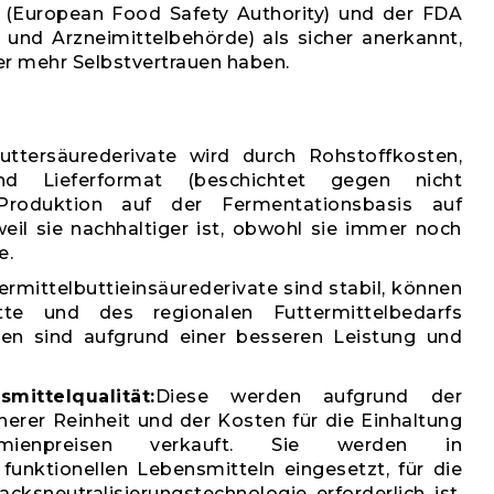
 (European Food Safety Authority) und der FDA
 und Arzneimittelbehörde) als sicher anerkannt,
r mehr Selbstvertrauen haben.
uttersäurederivate wird durch Rohstoffkosten,
nd Lieferformat (beschichtet gegen nicht
 Produktion auf der Fermentationsbasis auf
eil sie nachhaltiger ist, obwohl sie immer noch
e.
termittelbuttieinsäurederivate sind stabil, können
tte und des regionalen Futtermittelbedarfs
ten sind aufgrund einer besseren Leistung und
ittelqualität:
Diese werden aufgrund der
herer Reinheit und der Kosten für die Einhaltung
mienpreisen verkauft. Sie werden in
unktionellen Lebensmitteln eingesetzt, für die
sneutralisierungstechnologie erforderlich ist,