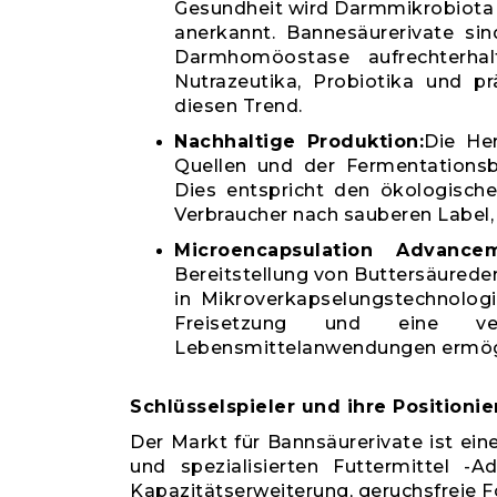
Gesundheit wird Darmmikrobiota 
anerkannt. Bannesäurerivate sin
Darmhomöostase aufrechterha
Nutrazeutika, Probiotika und pr
diesen Trend.
Nachhaltige Produktion:
Die Her
Quellen und der Fermentationsb
Dies entspricht den ökologische
Verbraucher nach sauberen Label,
Microencapsulation Advancem
Bereitstellung von Buttersäurederi
in Mikroverkapselungstechnologi
Freisetzung und eine ve
Lebensmittelanwendungen ermögli
Schlüsselspieler und ihre Positioni
Der Markt für Bannsäurerivate ist ei
und spezialisierten Futtermittel -A
Kapazitätserweiterung, geruchsfreie 