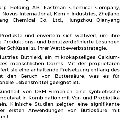
torp Holding AB, Eastman Chemical Company,
, Novus International, Kemin Industries, Zhejiang
hang Chemical Co., Ltd., Hungzhou Qianyang
 Produkte und erweitern sich weltweit, um ihre
e Produktions- und benutzerdefinierte Lösungen
er Schlüssel zu ihrer Wettbewerbsstrategie.
stries Buthield, ein mikrokapseliges Calcium-
 des menschlichen Darms. Mit der proprietären
fert sie eine anhaltende Freisetzung entlang des
gt den Geruch von Buttersäure, was es für
nelle Lebensmittel geeignet ist.
esundheit von DSM-Firmenich eine synbiotische
butyrat in Kombination mit Vor- und Probiotika
. Klinische Studien zeigten eine signifikante
der ersten Anwendungen von Butiosäure mit
ent.