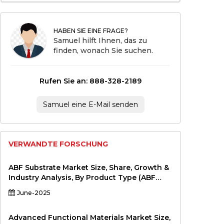
HABEN SIE EINE FRAGE?
Samuel hilft Ihnen, das zu
finden, wonach Sie suchen.
Rufen Sie an: 888-328-2189
Samuel eine E-Mail senden
VERWANDTE FORSCHUNG
ABF Substrate Market Size, Share, Growth &
Industry Analysis, By Product Type (ABF
Substrate with ≤ 8 Layers, ABF Substrate
June-2025
with 9–12 Layers, >12 Layers) By Application
(High-End Processors, AI Chips, Graphics
Cards, Network Devices, Others) By End-
Advanced Functional Materials Market Size,