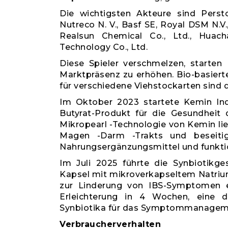
Die wichtigsten Akteure sind Pers
Nutreco N. V., Basf SE, Royal DSM N.V.
Realsun Chemical Co., Ltd., Huac
Technology Co., Ltd.
Diese Spieler verschmelzen, starten
Marktpräsenz zu erhöhen. Bio-basiert
für verschiedene Viehstockarten sind d
Im Oktober 2023 startete Kemin Indu
Butyrat-Produkt für die Gesundheit
Mikropearl -Technologie von Kemin lie
Magen -Darm -Trakts und beseiti
Nahrungsergänzungsmittel und funktio
Im Juli 2025 führte die Synbiotikg
Kapsel mit mikroverkapseltem Natrium
zur Linderung von IBS-Symptomen ein
Erleichterung in 4 Wochen, eine 
Synbiotika für das Symptommanagem
Verbraucherverhalten