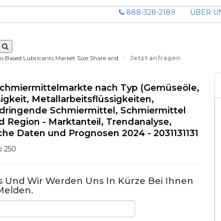
888-328-2189
ÜBER U
io Based Lubricants Market Size Share and
Jetzt anfragen
 Schmiermittelmarkte nach Typ (Gemüseöle,
gkeit, Metallarbeitsflüssigkeiten,
hdringende Schmiermittel, Schmiermittel
d Region - Marktanteil, Trendanalyse,
che Daten und Prognosen 2024 - 2031131131
:
250
us Und Wir Werden Uns In Kürze Bei Ihnen
Melden.