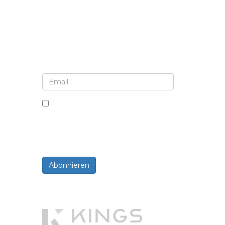
Melden Sie sich für Newsletter und
Updates an
Indem Sie dieses Kästchen
ankreuzen, stimmen Sie dem
Erhalt von Newslettern und
Mitteilungen zu.
Abonnieren
Powered By