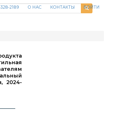
328-2189
О НАС
КОНТАКТЫ
ВОЙТИ
родукта
ильная
вателям
нальный
, 2024-