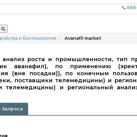
888-
ройства и биотехнология
Avanafil market
 анализ роста и промышленности, тип п
ик аванафил), по применению (эрект
ия (вне посадки)), по конечным пользо
теки, поставщики телемедицины) и регио
ики телемедицины) и региональный анализ
 Запроса
лов