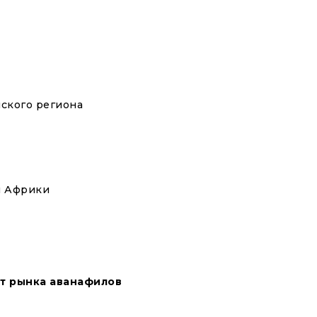
нского региона
 и Африки
т рынка аванафилов