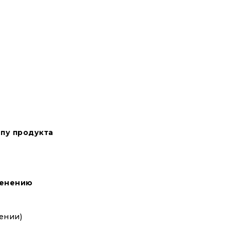
ипу продукта
менению
чении)