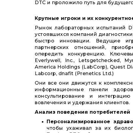
DTC и проложило путь для будущего
Крупные игроки и их конкурентн
Рынок лабораторных испытаний D
устоявшихся компаний диагностики
быстро инновации. Ведущие иг
партнерских отношений, приобр
опередить конкуренцию. Ключевы
Everlywell, Inc., Letsgetchecked, My
America Holdings (LabCorp), Quest Dia
Labcorp, dnafit (Prenetics Ltd.)
Они все они движутся к комплекс
информационные панели здоровь
консультирование и интеграци
вовлечения и удержания клиентов.
Анализ поведения потребителей
Персонализированное здраво
чтобы ухаживал за их биолог