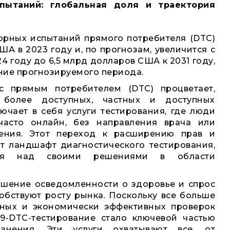
пытаний: глобальная доля и траектория
орных испытаний прямого потребителя (DTC)
ША в 2023 году и, по прогнозам, увеличится с
4 году до 6,5 млрд долларов США к 2031 году,
ние прогнозируемого периода.
 прямым потребителем (DTC) процветает,
 более доступных, частных и доступных
ючает в себя услуги тестирования, где люди
 часто онлайн, без направления врача или
ения. Этот переход к расширению прав и
т ландшафт диагностического тестирования,
ля над своими решениями в области
ышение осведомленности о здоровье и спрос
бствуют росту рынка. Поскольку все больше
бных и экономически эффективных проверок
19-DTC-тестирование стало ключевой частью
ранения. Эти услуги охватывают все, от