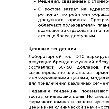
Решения, связанные с стоимо
С ростом затрат на здраво
регионах, потребители обращ
доступного варианта. Прозра
облегчают пользователям план
возмещение страхования на нек
его еще более доступным.
Ценовые тенденции
Лабораторный тест DTC варьируетс
репутации бренда и функций обсл
составляют 50-150 долларов, п
секвенирование или анализ гормон
многоуровневыми ценами, моделя
для привлечения различных сегмент
Недавние тенденции показывают
тестов, снижающих цены. Но специ
фармакогеномика и панели чувств
цены из -за клинической значимост