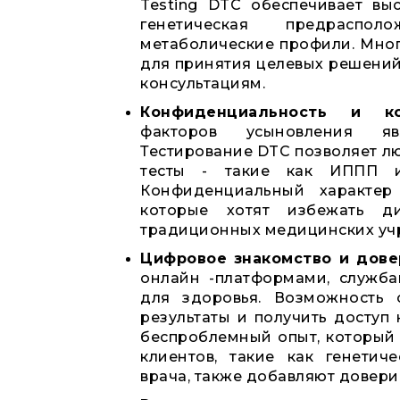
Testing DTC обеспечивает вы
генетическая предраспо
метаболические профили. Мно
для принятия целевых решений
консультациям.
Конфиденциальность и ко
факторов усыновления яв
Тестирование DTC позволяет л
тесты - такие как ИППП и
Конфиденциальный характер 
которые хотят избежать д
традиционных медицинских уч
Цифровое знакомство и дове
онлайн -платформами, служб
для здоровья. Возможность о
результаты и получить досту
беспроблемный опыт, который
клиентов, такие как генетич
врача, также добавляют довери