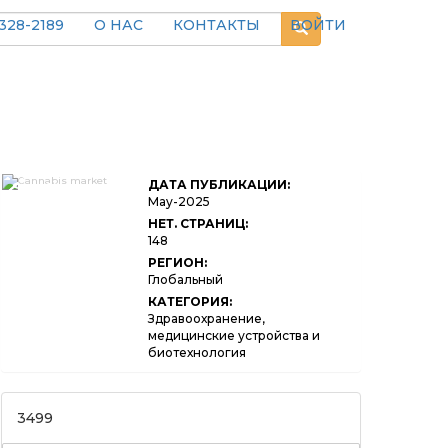
328-2189
О НАС
КОНТАКТЫ
ВОЙТИ
Cannabis Market
ДАТА ПУБЛИКАЦИИ:
Size, Share,
Growth & Industry
May-2025
Analysis, By
НЕТ. СТРАНИЦ:
Product Type
148
(Flowers, Edibles,
Oils, Tinctures,
РЕГИОН:
Topical,
Глобальный
Capsules,
Beverages), By
КАТЕГОРИЯ:
Application
Здравоохранение,
(Medical Use,
медицинские устройства и
Recreational Use,
биотехнология
Industrial Hemp,
Personal Care,
Nutraceuticals),
By End User
(Pharmaceuticals,
3499
Food & Beverage,
Cosmetics,