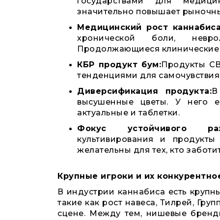
государствами для медици
значительно повышает рыночны
Медицинский рост каннабиса
хронической боли, невро
Продолжающиеся клинические 
КБР продукт бум:
Продукты CB
тенденциями для самочувствия, 
Диверсификация продукта:
В
высушенные цветы. У него ес
актуальные и таблетки.
Фокус устойчивого раз
культивирования и продукты 
желательны для тех, кто заботит
Крупные игроки и их конкурентн
В индустрии каннабиса есть крупны
такие как рост навеса, Тилрей, Гр
сцене. Между тем, нишевые бренд