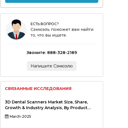
ЕСТЬ ВОПРОС?
Сэмюэль поможет вам найти
то, что вы ищете.
Звоните: 888-328-2189
Напишите Сэмюэлю
СВЯЗАННЫЕ ИССЛЕДОВАНИЯ
3D Dental Scanners Market Size, Share,
Growth & Industry Analysis, By Product
Type (Intraoral Scanners, Extraoral
March-2025
Scanners, Hybrid Scanners), By Application
(Diagnostic Imaging, Treatment Planning,