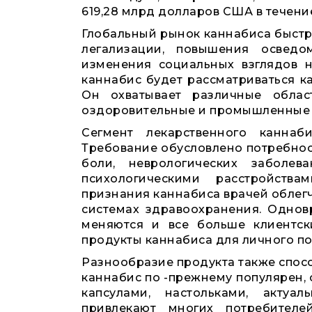
619,28 млрд долларов США в течени
Глобальный рынок каннабиса быстро
легализации, повышения освед
изменения социальных взглядов н
каннабис будет рассматриваться ка
Он охватывает различные област
оздоровительные и промышленные
Сегмент лекарственного каннаб
Требование обусловлено потребнос
боли, неврологических заболев
психологическими расстройств
признания каннабиса врачей облегч
системах здравоохранения. Однов
меняются и все больше клиентск
продукты каннабиса для личного п
Разнообразие продукта также спос
каннабис по -прежнему популярен, 
капсулами, настольками, акту
привлекают многих потребителе