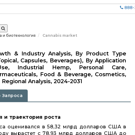
888-
а и биотехнология
Cannabis market
owth & Industry Analysis, By Product Type
 Topical, Capsules, Beverages), By Application
Use, Industrial Hemp, Personal Care,
armaceuticals, Food & Beverage, Cosmetics,
 Regional Analysis, 2024-2031
 Запроса
я и траектория роста
са оценивался в 58,32 млрд долларов США в
 году вырастет с 78,93 млрд долларов США до