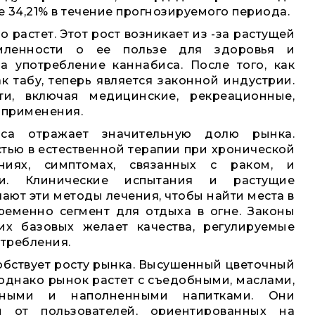
е 34,21% в течение прогнозируемого периода.
 растет. Этот рост возникает из -за растущей
омленности о ее пользе для здоровья и
а употребление каннабиса. После того, как
к табу, теперь является законной индустрии.
и, включая медицинские, рекреационные,
 применения.
иса отражает значительную долю рынка.
тью в естественной терапии при хронической
аниях, симптомах, связанных с раком, и
ами. Клинические испытания и растущие
ают эти методы лечения, чтобы найти места в
ременно сегмент для отдыха в огне. Законы
их базовых желает качества, регулируемые
отребления.
обствует росту рынка. Высушенный цветочный
однако рынок растет с съедобными, маслами,
альными и наполненными напитками. Они
й от пользователей, ориентированных на