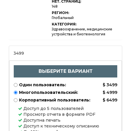
НЕТ. СТРАНИЦ:
By Drug Class
148
(Insulin, GLP-1
Receptor
РЕГИОН:
Agonists, SGLT2
Глобальный
Inhibitors, DPP-4
Inhibitors,
КАТЕГОРИЯ:
Sulfonylureas,
Здравоохранение, медицинские
Others), By Drug
устройства и биотехнология
Type (Oral Drugs,
Injectable
Drugs), By End-
User (Hospitals,
Homecare,
3499
Clinics, Others),
and Regional
Analysis, 2024-
2031
ВЫБЕРИТЕ ВАРИАНТ
Один пользователь:
$ 3499
Многопользовательский:
$ 4999
Корпоративный пользователь:
$ 6499
Доступ до 5 пользователей
Просмотр отчета в формате PDF
Доступна печать
Доступ к техническому описанию