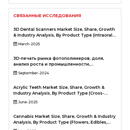
СВЯЗАННЫЕ ИССЛЕДОВАНИЯ
3D Dental Scanners Market Size, Share, Growth
& Industry Analysis, By Product Type (Intraoral
Scanners, Extraoral Scanners, Hybrid Scanners),
March-2025
By Application (Diagnostic Imaging, Treatment
Planning, Orthodontics, Implantology,
Cosmetic Dentistry), By End User (Dental
3D-печать рынка фотополимеров, доля,
Clinics, Hospitals, Research & Academic
анализ роста и промышленности,
Institutions), and Regional Analysis, 2024-2031
технология (цифровая обработка света,
September-2024
полихет, стереолитография, уретановое
литье), с помощью светового спектра
(ультрафиолетовый, видимый,
Acrylic Teeth Market Size, Share, Growth &
инфракрасный), вертикальный
Industry Analysis, By Product Type (Cross-
(здравоохранение, аэрокосмическая и
Linked Acrylic Teeth, Non-Cross-Linked Acrylic
June-2025
оборона, автомобильная, тяжелая
Teeth), By Application (Complete Dentures,
промышленность, производство, товары для
Partial Dentures, Overdentures, Implant-
потребителей, электронные и
Supported Dentures), By End-User (Dental
Cannabis Market Size, Share, Growth & Industry
электрические и другие.
Clinics, Hospitals, Dental Laboratories,
Analysis, By Product Type (Flowers, Edibles,
Academic Institutes), and Regional Analysis,
Oils, Tinctures, Topical, Capsules, Beverages), By