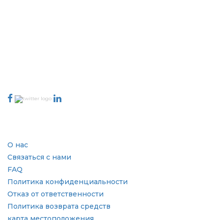
Extrapolate имеет отлаженную сеть ведущих издателей по всему
миру, охватывающую рынки и микрорынки, которые привносят
силу принятия решений. Наша сеть издателей ранжируется на
основе качества отчетов, подготовленных вместе с индексацией
отзывов клиентов.
talk@extrapolate.com
888-328-2189
Свяжитесь с нами
Отрасль
Быстрые ссылки
О нас
Связаться с нами
FAQ
Политика конфиденциальности
Отказ от ответственности
Политика возврата средств
карта местоположения