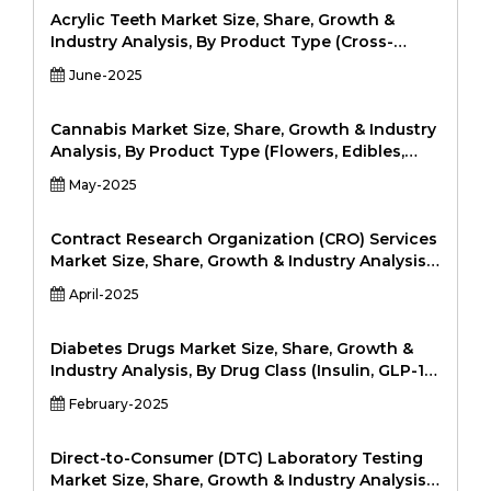
(ультрафиолетовый, видимый,
Acrylic Teeth Market Size, Share, Growth &
инфракрасный), вертикальный
Industry Analysis, By Product Type (Cross-
(здравоохранение, аэрокосмическая и
Linked Acrylic Teeth, Non-Cross-Linked Acrylic
June-2025
оборона, автомобильная, тяжелая
Teeth), By Application (Complete Dentures,
промышленность, производство, товары для
Partial Dentures, Overdentures, Implant-
потребителей, электронные и
Supported Dentures), By End-User (Dental
Cannabis Market Size, Share, Growth & Industry
электрические и другие.
Clinics, Hospitals, Dental Laboratories,
Analysis, By Product Type (Flowers, Edibles,
Academic Institutes), and Regional Analysis,
Oils, Tinctures, Topical, Capsules, Beverages), By
May-2025
2024-2031
Application (Medical Use, Recreational Use,
Industrial Hemp, Personal Care, Nutraceuticals),
By End User (Pharmaceuticals, Food &
Contract Research Organization (CRO) Services
Beverage, Cosmetics, Healthcare, Retail
Market Size, Share, Growth & Industry Analysis,
Consumers), and Regional Analysis, 2024-2031
By Service Type (Clinical Trial Services,
April-2025
Laboratory Services, Regulatory Affairs, Data
Analytics, Patient Recruitment, Medical Writing)
By Application (Drug Development, Medical
Diabetes Drugs Market Size, Share, Growth &
Devices, Diagnostics, Consumer Health, Others)
Industry Analysis, By Drug Class (Insulin, GLP-1
By End User (Pharmaceutical, Biotechnology,
Receptor Agonists, SGLT2 Inhibitors, DPP-4
February-2025
Medical Device Companies, Others) and
Inhibitors, Sulfonylureas, Others), By Drug Type
Regional Analysis, 2024-2031
(Oral Drugs, Injectable Drugs), By End-User
(Hospitals, Homecare, Clinics, Others), and
Direct-to-Consumer (DTC) Laboratory Testing
Regional Analysis, 2024-2031
Market Size, Share, Growth & Industry Analysis,