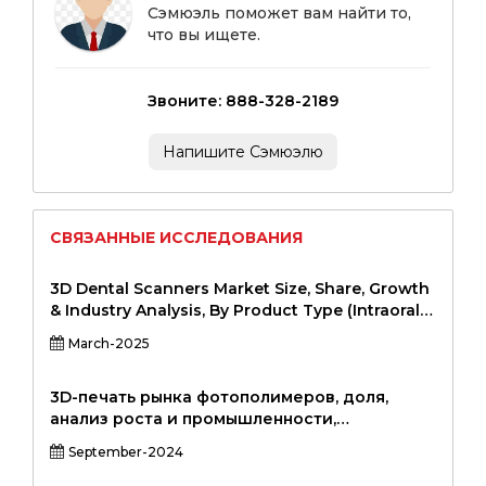
Сэмюэль поможет вам найти то,
что вы ищете.
Звоните: 888-328-2189
Напишите Сэмюэлю
СВЯЗАННЫЕ ИССЛЕДОВАНИЯ
3D Dental Scanners Market Size, Share, Growth
& Industry Analysis, By Product Type (Intraoral
Scanners, Extraoral Scanners, Hybrid Scanners),
March-2025
By Application (Diagnostic Imaging, Treatment
Planning, Orthodontics, Implantology,
Cosmetic Dentistry), By End User (Dental
3D-печать рынка фотополимеров, доля,
Clinics, Hospitals, Research & Academic
анализ роста и промышленности,
Institutions), and Regional Analysis, 2024-2031
технология (цифровая обработка света,
September-2024
полихет, стереолитография, уретановое
литье), с помощью светового спектра