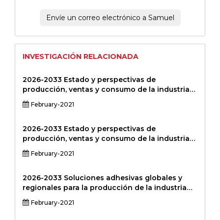
Envíe un correo electrónico a Samuel
INVESTIGACIÓN RELACIONADA
2026-2033 Estado y perspectivas de
producción, ventas y consumo de la industria
del vendaje cohesivo global y regional Informe
February-2021
de investigación de mercado profesional
Versión estándar
2026-2033 Estado y perspectivas de
producción, ventas y consumo de la industria
global y regional de agujas espinales Informe
February-2021
de investigación de mercado profesional
Versión estándar
2026-2033 Soluciones adhesivas globales y
regionales para la producción de la industria
de polímeros de administración de
February-2021
medicamentos, estado de ventas y consumo y
perspectivas Informe de investigación de