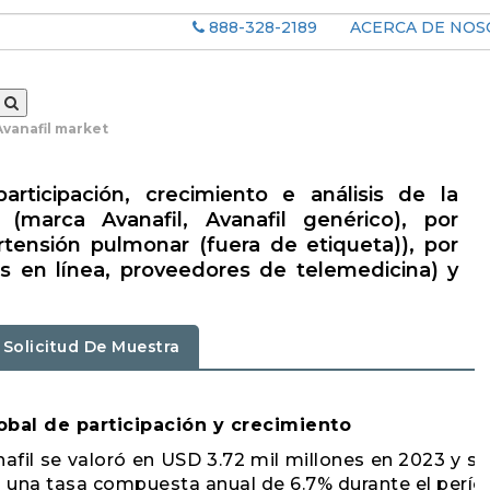
888-328-2189
ACERCA DE NO
Avanafil market
rticipación, crecimiento e análisis de la
 (marca Avanafil, Avanafil genérico), por
pertensión pulmonar (fuera de etiqueta)), por
ias en línea, proveedores de telemedicina) y
Solicitud De Muestra
obal de participación y crecimiento
fil se valoró en USD 3.72 mil millones en 2023 y s
do una tasa compuesta anual de 6.7% durante el perío