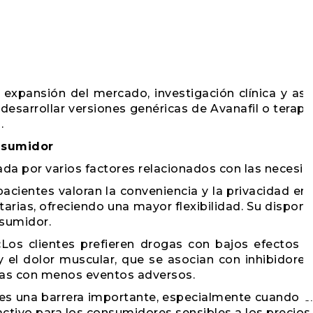
 expansión del mercado, investigación clínica y as
 desarrollar versiones genéricas de Avanafil o terap
.
nsumidor
ada por varios factores relacionados con las necesida
acientes valoran la conveniencia y la privacidad en 
arias, ofreciendo una mayor flexibilidad. Su dispon
nsumidor.
:
Los clientes prefieren drogas con bajos efectos se
 y el dolor muscular, que se asocian con inhibidor
ivas con menos eventos adversos.
 es una barrera importante, especialmente cuando e
activo para los consumidores sensibles a los preci