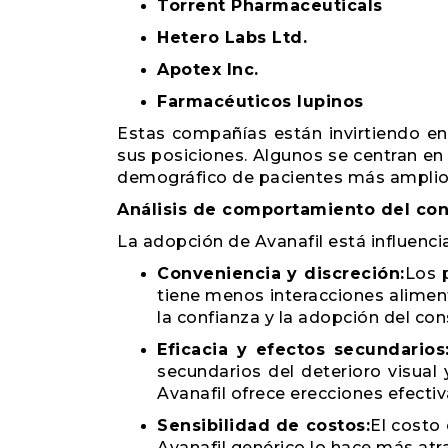
Torrent Pharmaceuticals
Hetero Labs Ltd.
Apotex Inc.
Farmacéuticos lupinos
Estas compañías están invirtiendo en
sus posiciones. Algunos se centran en
demográfico de pacientes más amplio
Análisis de comportamiento del co
La adopción de Avanafil está influenci
Conveniencia y discreción:
Los p
tiene menos interacciones aliment
la confianza y la adopción del co
Eficacia y efectos secundarios
secundarios del deterioro visual
Avanafil ofrece erecciones efect
Sensibilidad de costos:
El costo
Avanafil genérico lo hace más atr