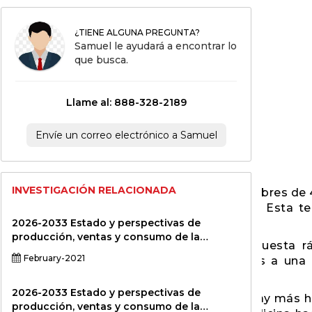
¿TIENE ALGUNA PREGUNTA?
Samuel le ayudará a encontrar lo
que busca.
Llame al: 888-328-2189
Envíe un correo electrónico a Samuel
INVESTIGACIÓN RELACIONADA
evalente hoy en día, particularmente en hombres de
holismo aumentan la probabilidad de la DE. Esta t
2026-2033 Estado y perspectivas de
producción, ventas y consumo de la
e, generalmente en 15 minutos. Esta respuesta r
industria del vendaje cohesivo global y
February-2021
e ED mayores pueden tardar de 30 minutos a una 
regional Informe de investigación de
mercado profesional Versión estándar
2026-2033 Estado y perspectivas de
exual de los hombres en la última década. Hay más
producción, ventas y consumo de la