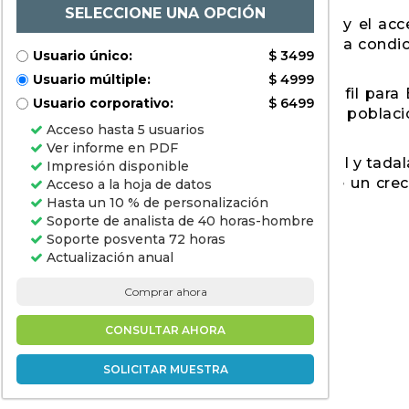
etiqueta)),
SELECCIONE UNA OPCIÓN
por user
tratamientos de disfunción eréctil (DE), y el acc
(hospitales,
rasa tipo 5 (PDE5). Trata principalmente, una condi
clínicos,
Usuario único:
$ 3499
farmacias en
ido y tiene menos efectos secundarios.
línea,
Usuario múltiple:
$ 4999
proveedores
da de tratamientos efectivos como Avanafil para
de
Usuario corporativo:
$ 6499
telemedicina)
 de los trastornos del estilo de vida, las poblac
y análisis
Acceso hasta 5 usuarios
mergentes.
regional,
2024-2031
Ver informe en PDF
es como un sustituto efectivo de sildenafil y tadala
Impresión disponible
el mercado de Avanafil tiene el potencial de un cre
Acceso a la hoja de datos
Hasta un 10 % de personalización
Soporte de analista de 40 horas-hombre
Soporte posventa 72 horas
Actualización anual
Comprar ahora
CONSULTAR AHORA
SOLICITAR MUESTRA