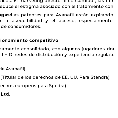
dicos. El marketing directo al consumidor, las farm
reduce el estigma asociado con el tratamiento con E
ogas:
Las patentes para Avanafil están expirando e
rán la asequibilidad y el acceso, especialmente
 de consumidores.
icionamiento competitivo
damente consolidado, con algunos jugadores domi
 + D, redes de distribución y experiencia regulator
de Avanafil)
C
(Titular de los derechos de EE. UU. Para Stendra)
erechos europeos para Spedra)
 Ltd.