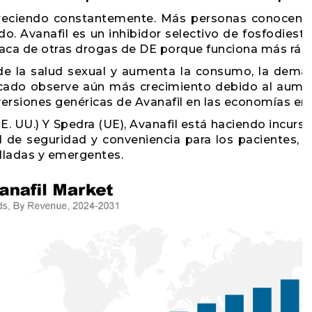
reciendo constantemente. Más personas conocen los 
. Avanafil es un inhibidor selectivo de fosfodieste
taca de otras drogas de DE porque funciona más ráp
e la salud sexual y aumenta la consumo, la deman
do observe aún más crecimiento debido al aumento
 versiones genéricas de Avanafil en las economías e
UU.) Y Spedra (UE), Avanafil está haciendo incursion
fil de seguridad y conveniencia para los pacientes, 
olladas y emergentes.