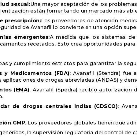
lud sexual:
Una mayor aceptación de los problemas 
cientización están fomentando un mercado más abie
e prescripción:
Los proveedores de atención médic
eguridad de Avanafil lo convierte en una opción super
mías emergentes:
A medida que los sistemas de 
amentos recetados. Esto crea oportunidades para A
bas y cumplimiento estrictos para garantizar la segur
os y Medicamentos (FDA)
: Avanafil (Stendra) fue
 aplicaciones de drogas abreviadas (ANDAS) y demo
ntos (EMA)
: Avanafil (Spedra) recibió autorización
o.
ndar de drogas centrales indias (CDSCO)
: Avan
ación GMP
: Los proveedores globales tienen que adher
éricos, la supervisión regulatoria del control de cal