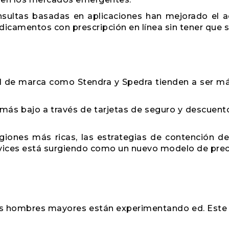
(Hospitals, Clinics, Homecare Settings,
onsultas basadas en aplicaciones han mejorado el 
Ambulatory Surgical Centers), and Análisis
icamentos con prescripción en línea sin tener que 
regional, 2024-2031
afil de marca como Stendra y Spedra tienden a ser m
 más bajo a través de tarjetas de seguro y descuento
giones más ricas, las estrategias de contención d
rvices está surgiendo como un nuevo modelo de prec
los hombres mayores están experimentando ed. Est