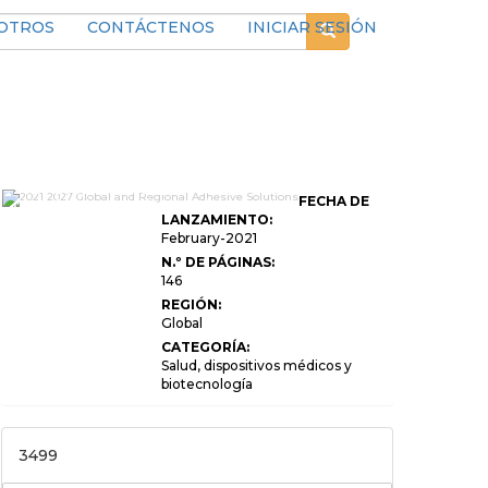
SOTROS
CONTÁCTENOS
INICIAR SESIÓN
2026-2033 Soluciones adhesivas
FECHA DE
globales y regionales para la
producción de la industria de
LANZAMIENTO:
polímeros de administración de
February-2021
medicamentos, estado de ventas y
N.º DE PÁGINAS:
consumo y perspectivas Informe de
investigación de mercado profesional
146
Versión estándar
REGIÓN:
Global
CATEGORÍA:
Salud, dispositivos médicos y
biotecnología
3499