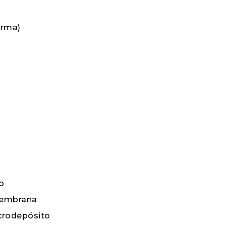
arma)
o
membrana
crodepósito