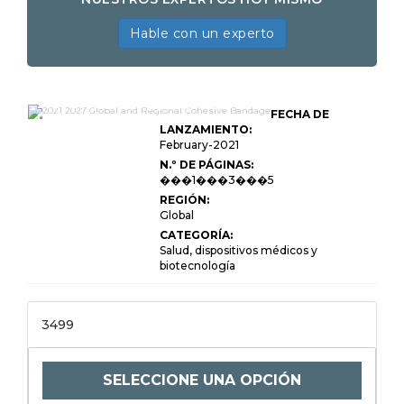
Hable con un experto
2026-2033 Estado y perspectivas de
FECHA DE
producción, ventas y consumo de la
industria del vendaje cohesivo global
LANZAMIENTO:
y regional Informe de investigación
February-2021
de mercado profesional Versión
N.º DE PÁGINAS:
estándar
���1���3���5
REGIÓN:
Global
CATEGORÍA:
Salud, dispositivos médicos y
biotecnología
3499
SELECCIONE UNA OPCIÓN