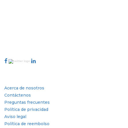
Extrapolate cuenta con una red refinada de los mejores editores de
todo el mundo que cubren mercados y micromercados y que
aportan poder para la toma de decisiones. Nuestra red de editores se
clasifica en función de la calidad de los informes producidos junto
con la indexación de los comentarios de los clientes.
talk@extrapolate.com
888-328-2189
Conéctese con nosotros
Industria
Enlaces rápidos
Acerca de nosotros
Contáctenos
Preguntas frecuentes
Política de privacidad
Aviso legal
Política de reembolso