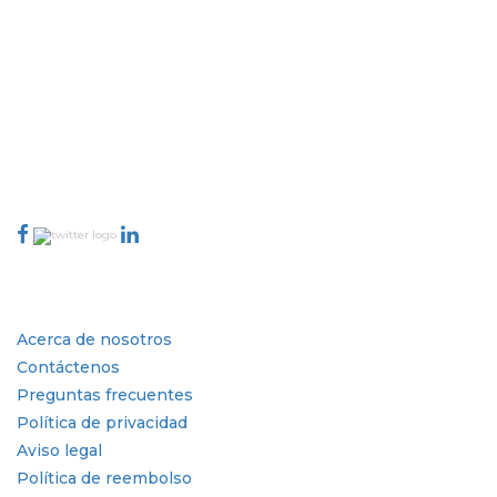
Extrapolate cuenta con una red refinada de los mejores editores de
todo el mundo que cubren mercados y micromercados y que
aportan poder para la toma de decisiones. Nuestra red de editores se
clasifica en función de la calidad de los informes producidos junto
con la indexación de los comentarios de los clientes.
talk@extrapolate.com
888-328-2189
Conéctese con nosotros
Industria
Enlaces rápidos
Acerca de nosotros
Contáctenos
Preguntas frecuentes
Política de privacidad
Aviso legal
Política de reembolso