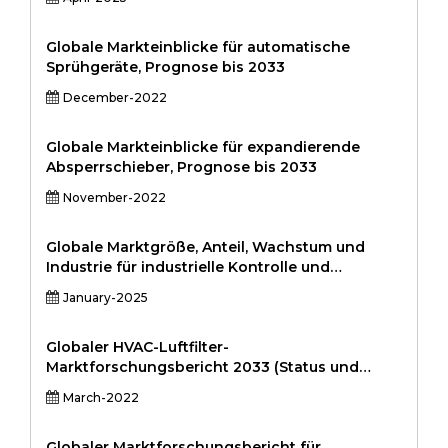
and Regional Analysis 2024-2031
laser & YAG laser), and Vertical (Automotive,
Manufacturing, Consumer Electronics,
Aerospace & Defense, Retail, Healthcare,
Globale Markteinblicke für automatische
Packaging and Others), and by Region - Global
Sprühgeräte, Prognose bis 2033
and Regional Industry Overview, Market
December-2022
Intelligence, Comprehensive Analysis, Historical
Data, and Forecasts 2022 - 2030
Globale Markteinblicke für expandierende
Absperrschieber, Prognose bis 2033
November-2022
Globale Marktgröße, Anteil, Wachstum und
Industrie für industrielle Kontrolle und
Fabrikautomatisierung nach Komponenten
January-2025
(Hardware, Software, Dienstleistungen), nach
Lösung (SCADA, DCS, PLC, HMI, Industrie-
Roboter), durch Endbenutzer (Automobile,
Globaler HVAC-Luftfilter-
Fertigung, Energie und Dienstprogramme,
Marktforschungsbericht 2033 (Status und
Chemikalien, Aerospace & Defense) und
Ausblick)
March-2022
regionale Analyse, 2024-20313131313131313131
Globaler Marktforschungsbericht für