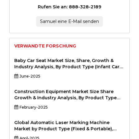
Rufen Sie an: 888-328-2189
Samuel eine E-Mail senden
VERWANDTE FORSCHUNG
Baby Car Seat Market Size, Share, Growth &
Industry Analysis, By Product Type (Infant Car
Seats, Convertible Car Seats, Booster Seats, All-
June-2025
in-One Car Seats), By Distribution Channel
(Online, Offline (Retail Stores, Supermarkets,
Specialty Stores)), By End-User (Residential,
Construction Equipment Market Size Share
Commercial (Daycare Centers, Hospitals, Rental
Growth & Industry Analysis, By Product Type
Services), and Regional Analysis, 2024-2031
(Excavators, Backhoes, Bulldozers, Loaders,
February-2025
Cranes, Forklifts, Pavers, Other Construction
Equipment), By Application (Construction,
Mining, Infrastructure, Oil & Gas, Agriculture,
Global Automatic Laser Marking Machine
Others), By End User (Residential, Commercial,
Market by Product Type (Fixed & Portable),
Industrial, Infrastructure Development, Others),
Type (Fiber laser, CO2 laser, Green laser, UV
April-2025