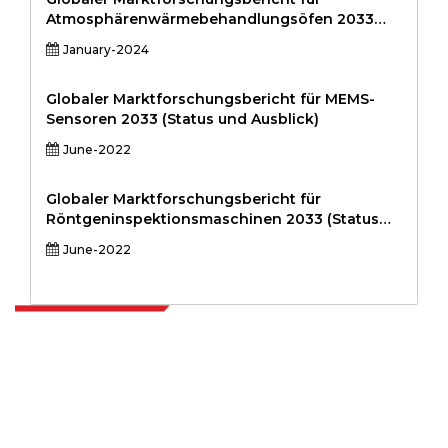
Atmosphärenwärmebehandlungsöfen 2033
(Status und Ausblick)
January-2024
Globaler Marktforschungsbericht für MEMS-
Sensoren 2033 (Status und Ausblick)
June-2022
Globaler Marktforschungsbericht für
Röntgeninspektionsmaschinen 2033 (Status
und Ausblick)
June-2022
Extrapolate verfügt über ein ausgefeiltes Netzwerk von Top-
Publishern auf der ganzen Welt, die Märkte und Mikromärkte
abdecken und Entscheidungsgewalt mitbringen. Unser Netzwerk
von Publishern wird basierend auf der Qualität der erstellten