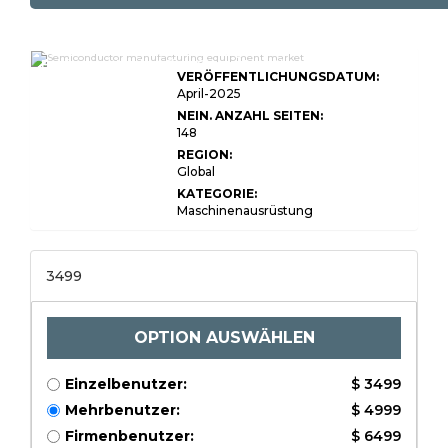
Semiconductor Manufacturing
Equipment Market Size, Share, Growth
VERÖFFENTLICHUNGSDATUM:
& Industry Analysis, By Equipment
Type (Photolithography, Etching,
April-2025
Deposition, Inspection, Testing,
NEIN. ANZAHL SEITEN:
Others), By Application (Consumer
148
Electronics, Automotive,
Telecommunications, Industrial
REGION:
Applications, Others), By End User
Global
(Semiconductor Foundries, Integrated
Device Manufacturers, OSATs, Others),
KATEGORIE:
and Regional Analysis, 2024-2031
Maschinenausrüstung
3499
OPTION AUSWÄHLEN
Einzelbenutzer:
$ 3499
Mehrbenutzer:
$ 4999
Firmenbenutzer:
$ 6499