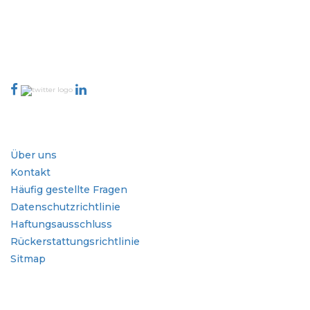
Berichte und der Indizierung von Kundenfeedback bewertet.
talk@extrapolate.com
888-328-2189
Kontaktieren Sie uns
Branche
Schnellzugriffe
Über uns
Kontakt
Häufig gestellte Fragen
Datenschutzrichtlinie
Haftungsausschluss
Rückerstattungsrichtlinie
Sitmap