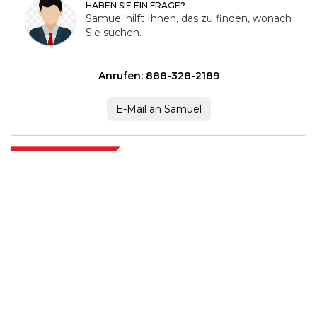
HABEN SIE EIN FRAGE?
Samuel hilft Ihnen, das zu finden, wonach
Sie suchen.
Anrufen: 888-328-2189
E-Mail an Samuel
Extrapolate verfügt über ein ausgefeiltes Netzwerk von Top-Publishern
auf der ganzen Welt, die Märkte und Mikromärkte abdecken und
Entscheidungsgewalt mitbringen. Unser Netzwerk von Publishern wird
basierend auf der Qualität der erstellten Berichte und der Indizierung von
Kundenfeedback bewertet.
talk@extrapolate.com
888-328-2189
Kontaktieren Sie uns