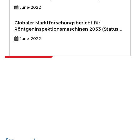
June-2022
Globaler Marktforschungsbericht für
Röntgeninspektionsmaschinen 2033 (Status
und Ausblick)
June-2022
Extrapolate verfügt über ein ausgefeiltes Netzwerk von Top-
Publishern auf der ganzen Welt, die Märkte und Mikromärkte
abdecken und Entscheidungsgewalt mitbringen. Unser Netzwerk
von Publishern wird basierend auf der Qualität der erstellten
Berichte und der Indizierung von Kundenfeedback bewertet.
talk@extrapolate.com
888-328-2189
Kontaktieren Sie uns