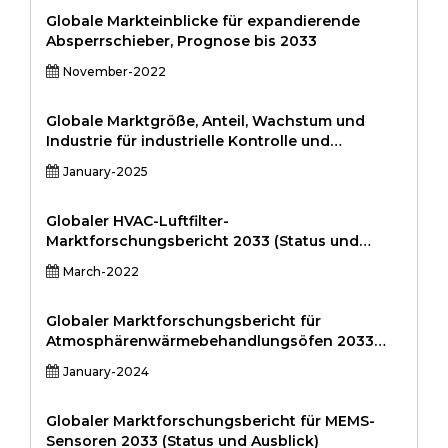
Data, and Forecasts 2022 - 2030
Globale Markteinblicke für expandierende
Absperrschieber, Prognose bis 2033
November-2022
Globale Marktgröße, Anteil, Wachstum und
Industrie für industrielle Kontrolle und
Fabrikautomatisierung nach Komponenten
January-2025
(Hardware, Software, Dienstleistungen), nach
Lösung (SCADA, DCS, PLC, HMI, Industrie-
Roboter), durch Endbenutzer (Automobile,
Globaler HVAC-Luftfilter-
Fertigung, Energie und Dienstprogramme,
Marktforschungsbericht 2033 (Status und
Chemikalien, Aerospace & Defense) und
Ausblick)
March-2022
regionale Analyse, 2024-20313131313131313131
Globaler Marktforschungsbericht für
Atmosphärenwärmebehandlungsöfen 2033
(Status und Ausblick)
January-2024
Globaler Marktforschungsbericht für MEMS-
Sensoren 2033 (Status und Ausblick)