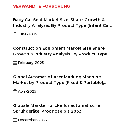
VERWANDTE FORSCHUNG
Baby Car Seat Market Size, Share, Growth &
Industry Analysis, By Product Type (Infant Car
Seats, Convertible Car Seats, Booster Seats, All-
June-2025
in-One Car Seats), By Distribution Channel
(Online, Offline (Retail Stores, Supermarkets,
Specialty Stores)), By End-User (Residential,
Construction Equipment Market Size Share
Commercial (Daycare Centers, Hospitals, Rental
Growth & Industry Analysis, By Product Type
Services), and Regional Analysis, 2024-2031
(Excavators, Backhoes, Bulldozers, Loaders,
February-2025
Cranes, Forklifts, Pavers, Other Construction
Equipment), By Application (Construction,
Mining, Infrastructure, Oil & Gas, Agriculture,
Global Automatic Laser Marking Machine
Others), By End User (Residential, Commercial,
Market by Product Type (Fixed & Portable),
Industrial, Infrastructure Development, Others),
Type (Fiber laser, CO2 laser, Green laser, UV
April-2025
and Regional Analysis 2024-2031
laser & YAG laser), and Vertical (Automotive,
Manufacturing, Consumer Electronics,
Aerospace & Defense, Retail, Healthcare,
Globale Markteinblicke für automatische
Packaging and Others), and by Region - Global
Sprühgeräte, Prognose bis 2033
and Regional Industry Overview, Market
December-2022
Intelligence, Comprehensive Analysis, Historical