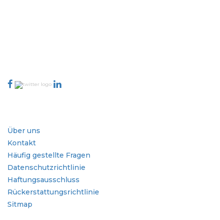
abdecken und Entscheidungsgewalt mitbringen. Unser Netzwerk
von Publishern wird basierend auf der Qualität der erstellten
Berichte und der Indizierung von Kundenfeedback bewertet.
talk@extrapolate.com
888-328-2189
Kontaktieren Sie uns
Branche
Schnellzugriffe
Über uns
Kontakt
Häufig gestellte Fragen
Datenschutzrichtlinie
Haftungsausschluss
Rückerstattungsrichtlinie
Sitmap