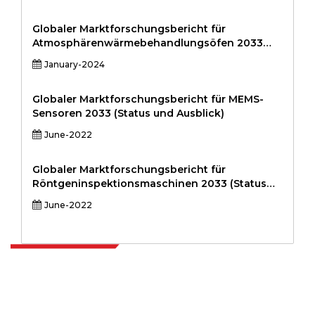
regionale Analyse, 2024-20313131313131313131
Globaler Marktforschungsbericht für
Atmosphärenwärmebehandlungsöfen 2033
(Status und Ausblick)
January-2024
Globaler Marktforschungsbericht für MEMS-
Sensoren 2033 (Status und Ausblick)
June-2022
Globaler Marktforschungsbericht für
Röntgeninspektionsmaschinen 2033 (Status
und Ausblick)
June-2022
Extrapolate verfügt über ein ausgefeiltes Netzwerk von Top-
Publishern auf der ganzen Welt, die Märkte und Mikromärkte