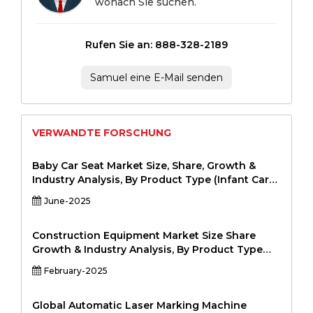
wonach Sie suchen.
Rufen Sie an: 888-328-2189
Samuel eine E-Mail senden
VERWANDTE FORSCHUNG
Baby Car Seat Market Size, Share, Growth &
Industry Analysis, By Product Type (Infant Car
Seats, Convertible Car Seats, Booster Seats, All-
June-2025
in-One Car Seats), By Distribution Channel
(Online, Offline (Retail Stores, Supermarkets,
Specialty Stores)), By End-User (Residential,
Construction Equipment Market Size Share
Commercial (Daycare Centers, Hospitals, Rental
Growth & Industry Analysis, By Product Type
Services), and Regional Analysis, 2024-2031
(Excavators, Backhoes, Bulldozers, Loaders,
February-2025
Cranes, Forklifts, Pavers, Other Construction
Equipment), By Application (Construction,
Mining, Infrastructure, Oil & Gas, Agriculture,
Global Automatic Laser Marking Machine