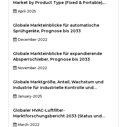
Others), By End User (Residential, Commercial,
Market by Product Type (Fixed & Portable),
Industrial, Infrastructure Development, Others),
Type (Fiber laser, CO2 laser, Green laser, UV
April-2025
and Regional Analysis 2024-2031
laser & YAG laser), and Vertical (Automotive,
Manufacturing, Consumer Electronics,
Aerospace & Defense, Retail, Healthcare,
Globale Markteinblicke für automatische
Packaging and Others), and by Region - Global
Sprühgeräte, Prognose bis 2033
and Regional Industry Overview, Market
December-2022
Intelligence, Comprehensive Analysis, Historical
Data, and Forecasts 2022 - 2030
Globale Markteinblicke für expandierende
Absperrschieber, Prognose bis 2033
November-2022
Globale Marktgröße, Anteil, Wachstum und
Industrie für industrielle Kontrolle und
Fabrikautomatisierung nach Komponenten
January-2025
(Hardware, Software, Dienstleistungen), nach
Lösung (SCADA, DCS, PLC, HMI, Industrie-
Roboter), durch Endbenutzer (Automobile,
Globaler HVAC-Luftfilter-
Fertigung, Energie und Dienstprogramme,
Marktforschungsbericht 2033 (Status und
Chemikalien, Aerospace & Defense) und
Ausblick)
March-2022