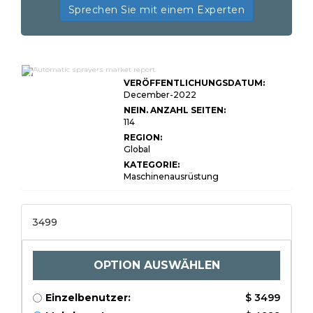
Sprechen Sie mit einem Experten
Globale Markteinblicke
für automatische
VERÖFFENTLICHUNGSDATUM:
Sprühgeräte, Prognose
bis 2033
December-2022
NEIN. ANZAHL SEITEN:
114
REGION:
Global
KATEGORIE:
Maschinenausrüstung
3499
OPTION AUSWÄHLEN
Einzelbenutzer:
$ 3499