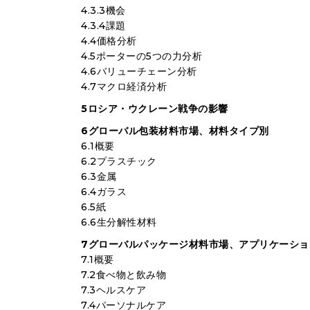
4.3.3機会
4.3.4課題
4.4価格分析
4.5ポーターの5つの力分析
4.6バリューチェーン分析
4.7マクロ経済分析
5ロシア・ウクレーン戦争の影響
6グローバル包装材料市場、材料タイプ別
6.1概要
6.2プラスチック
6.3金属
6.4ガラス
6.5紙
6.6生分解性材料
7グローバルパッケージ材料市場、アプリケーショ
7.1概要
7.2食べ物と飲み物
7.3ヘルスケア
7.4パーソナルケア