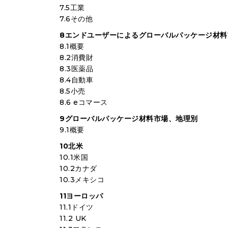
7.5工業
7.6その他
8エンドユーザーによるグローバルパッケージ材料
8.1概要
8.2消費財
8.3医薬品
8.4自動車
8.5小売
8.6 eコマース
9グローバルパッケージ材料市場、地理別
9.1概要
10北米
10.1米国
10.2カナダ
10.3メキシコ
11ヨーロッパ
11.1ドイツ
11.2 UK