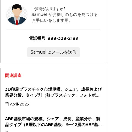
ご質問がありますか?
Samuel がお探しのものを見つける
お手伝いをします用。
電話番号: 888-328-2189
Samuel にメールを送信
関連調査
3D印刷プラスチック市場規模、シェア、成長および
業界分析、タイプ別（熱プラスチック、フォトポリ
マー、金属ベースのプラスチック、その他）、アプ
April-2025
リケーション（プロトタイピング、エンド使用部品
の生産、カスタマイズ、ツール）、エンドユーザー
産業（自動車、航空宇宙、ヘルスケア、消費財、そ
ABF基板市場の規模、シェア、成長、産業分析、製
の他）、および地域分析、2024-2031
品タイプ（8層以下のABF基板、9〜12層のABF基
板、> 12レイヤー、> 12レイヤー）（ハイエンドプ