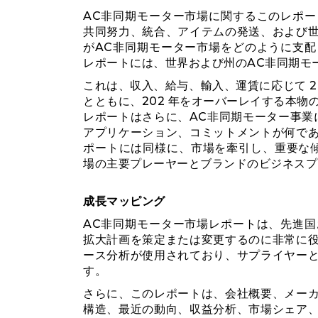
AC非同期モーター市場に関するこのレポ
共同努力、統合、アイテムの発送、および
がAC非同期モーター市場をどのように支
レポートには、世界および州のAC非同期モ
これは、収入、給与、輸入、運賃に応じて 20
とともに、202 年をオーバーレイする本物の
レポートはさらに、AC非同期モーター事業
アプリケーション、コミットメントが何で
ポートには同様に、市場を牽引し、重要な
場の主要プレーヤーとブランドのビジネスプ
成長マッピング
AC非同期モーター市場レポートは、先進
拡大計画を策定または変更するのに非常に
ース分析が使用されており、サプライヤー
す。
さらに、このレポートは、会社概要、メー
構造、最近の動向、収益分析、市場シェア