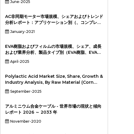
June-2025
ロセッサ、AIチップ、グラフィックカード、ネット
ワークデバイス、その他）（エンドユーザー）
AC非同期モーター市場規模、シェアおよびトレンド
分析レポート：アプリケーション別（、コンプレッ
サー、ウォーターポンプ、クラッシャー、切断機、
January-2021
輸送機械、その他）、タイプ別（、単相電動モータ
ー、三相電動モーター、、）、地域別、および
2033年までのセグメント予測
EVA樹脂およびフィルムの市場規模、シェア、成長
および業界分析、製品タイプ別（EVA樹脂、EVAフ
ィルム）、用途別（包装、自動車、建設、再生可能
April-2025
エネルギー、ヘルスケア、その他）、エンドユーザ
ー別（食品および飲料業界、自動車業界、建設業
界、再生可能エネルギー業界、その他）、2026-
Polylactic Acid Market Size, Share, Growth &
2033年
Industry Analysis, By Raw Material (Corn
Starch, Sugarcane & Sugar Beet, Cassava,
September-2025
Other Raw Materials), By Form (Films &
Sheets, Coatings, Fiber, Pellets, Other
Forms), By End-User Industry (Packaging
アルミニウム合金ケーブル - 世界市場の現状と傾向
(Food Packaging, Non-Food Packaging),
レポート 2026 ～ 2033 年
Textiles (Apparel, Nonwovens), Agriculture,
November-2020
Automotive & Transportation, Electronics,
Consumer Goods,バイオメディカル、その他の産