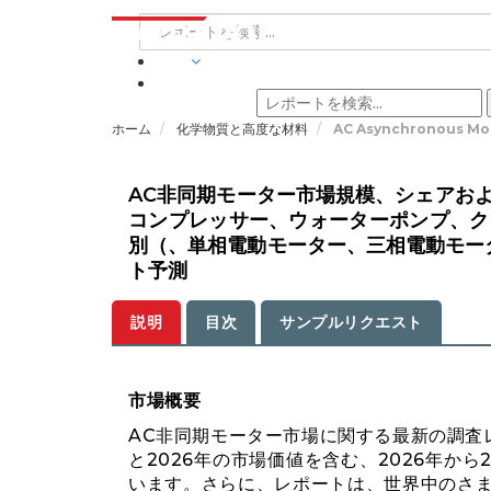
業界
ホーム
化学物質と高度な材料
AC Asynchronous Mot
AC非同期モーター市場規模、シェアお
コンプレッサー、ウォーターポンプ、ク
別（、単相電動モーター、三相電動モー
ト予測
説明
目次
サンプルリクエスト
市場概要
AC非同期モーター市場に関する最新の調査
と2026年の市場価値を含む、2026年か
います。さらに、レポートは、世界中のさ