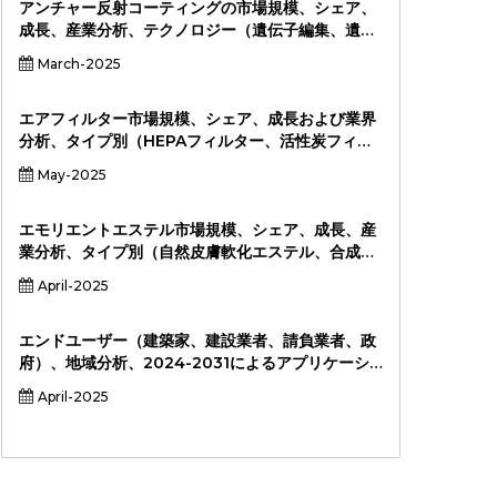
業）、アプリケーション（硬質熱フォーム、柔軟な
アンチャー反射コーティングの市場規模、シェア、
フィルム、ボトル、繊維、3D印刷フィラメント、医
成長、産業分析、テクノロジー（遺伝子編集、遺伝
療機器、マルチフィルム、その他のアプリケーショ
的シーケンス、分子繁殖、マーカーアシスト選
March-2025
ン）、および地域分析、2025-2032
択）、アプリケーション（作物の改善、家畜改善、
種子の発達、耐病性など）、エンドユーザー（アグ
リビューシー、研究機関、政府機関、農民）、地域
エアフィルター市場規模、シェア、成長および業界
分析、地域分析
分析、タイプ別（HEPAフィルター、活性炭フィル
ター、静電フィルター、UVフィルター、その
May-2025
他）、アプリケーション別（HVACシステム、自動
車、産業、商業、住宅、ヘルスケア）、エンドユー
ザー別（消費者、産業、ヘルスケア、自動車、商業
エモリエントエステル市場規模、シェア、成長、産
ビル）、および地域分析、2024年から2031年
業分析、タイプ別（自然皮膚軟化エステル、合成エ
モリエントエステル）、アプリケーション（スキン
April-2025
ケア、ヘアケア、医薬品、その他のパーソナルケ
ア）、エンドユーザー（パーソナルケアと化粧品、
医薬品、その他）、および地域分析、2024-20311
エンドユーザー（建築家、建設業者、請負業者、政
府）、地域分析、2024-2031によるアプリケーシ
ョン（住宅、商業、産業、その他）による製品タイ
April-2025
プ（針葉樹GLT、硬材GLT、ハイブリッドGLT）に
よる製品タイプ（針葉樹GLT、硬材GLT、ハイブリ
ッドGLT）別の接着剤ラミネート材の市場規模、シ
ェア、成長および産業分析、2024-2031