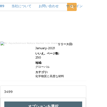
189
当社について
お問い合わせ
サインイン
AC非同期モーター市場規模、シェアお
リリース日:
よびトレンド分析レポート：アプリケー
ション別（、コンプレッサー、ウォータ
January-2021
ーポンプ、クラッシャー、切断機、輸送
いいえ。ページ数:
機械、その他）、タイプ別（、単相電動
250
モーター、三相電動モーター、、）、地
域別、および2033年までのセグメント
地域:
予測
グローバル
カテゴリ:
化学物質と高度な材料
3499
オプションを選択