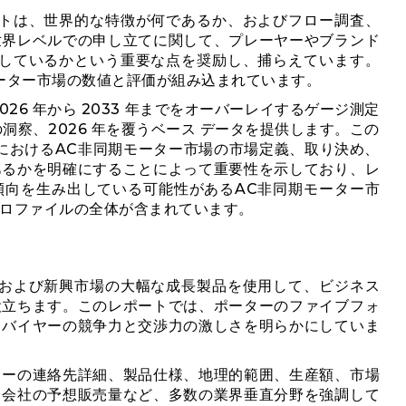
ートは、世界的な特徴が何であるか、およびフロー調査、
世界レベルでの申し立てに関して、プレーヤーやブランド
配しているかという重要な点を奨励し、捕らえています。
ーター市場の数値と評価が組み込まれています。
26 年から 2033 年までをオーバーレイするゲージ測定
洞察、2026 年を覆うベース データを提供します。この
におけるAC非同期モーター市場の市場定義、取り決め、
あるかを明確にすることによって重要性を示しており、レ
傾向を生み出している可能性があるAC非同期モーター市
ロファイルの全体が含まれています。
国および新興市場の大幅な成長製品を使用して、ビジネス
役立ちます。このレポートでは、ポーターのファイブフォ
とバイヤーの競争力と交渉力の激しさを明らかにしていま
カーの連絡先詳細、製品仕様、地理的範囲、生産額、市場
、会社の予想販売量など、多数の業界垂直分野を強調して