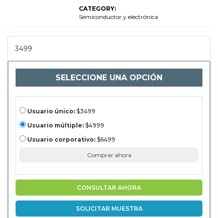
industria, por
tipo de
CATEGORY:
impresión
Semiconductor y electrónica
(impresión de
compensación,
impresión
digital,
3499
impresión
flexográfica,
impresión de
pantalla), por
aplicación
SELECCIONE UNA OPCIÓN
(envasado,
publicidad,
publicación,
comercial,
otros), por
Usuario único:
$3499
usuario final
(productos de
Usuario múltiple:
$4999
consumo,
minorista,
Usuario corporativo:
$6499
automotriz,
atención
Comprar ahora
médica, otros)
y análisis
regional, 2024-
2031
CONSULTAR AHORA
SOLICITAR MUESTRA