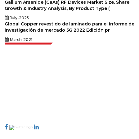
Gallium Arsenide (GaAs) RF Devices Market Size, Share,
Growth & Industry Analysis, By Product Type (
July-2025
Global Copper revestido de laminado para el informe de
investigación de mercado 5G 2022 Edición pr
March-2021
Extrapolate cuenta con una red refinada de los mejores editores de todo el
mundo que cubren mercados y micromercados y que aportan poder
para la toma de decisiones. Nuestra red de editores se clasifica en función
de la calidad de los informes producidos junto con la indexación de los
comentarios de los clientes.
talk@extrapolate.com
888-328-2189
Conéctese con nosotros
Industria