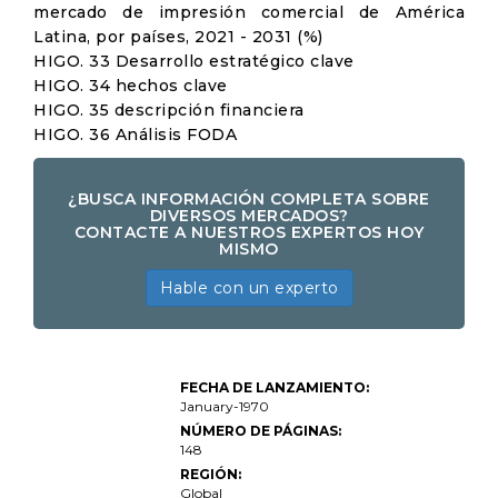
mercado de impresión comercial de América
Latina, por países, 2021 - 2031 (%)
HIGO. 33 Desarrollo estratégico clave
HIGO. 34 hechos clave
HIGO. 35 descripción financiera
HIGO. 36 Análisis FODA
¿BUSCA INFORMACIÓN COMPLETA SOBRE
DIVERSOS MERCADOS?
CONTACTE A NUESTROS EXPERTOS HOY
MISMO
Hable con un experto
Tamaño del
FECHA DE LANZAMIENTO:
mercado del
mercado de
January-1970
impresión
NÚMERO DE PÁGINAS:
comercial,
148
participación,
crecimiento e
REGIÓN:
análisis de la
Global