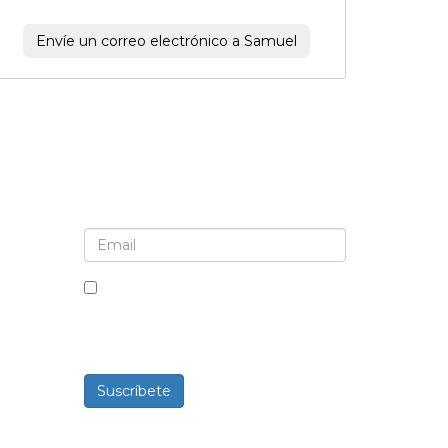
Envíe un correo electrónico a Samuel
Suscríbete al boletín informativo y a las
actualizaciones
Al marcar esta casilla, aceptas
recibir boletines informativos y
comunicaciones.
Suscríbete