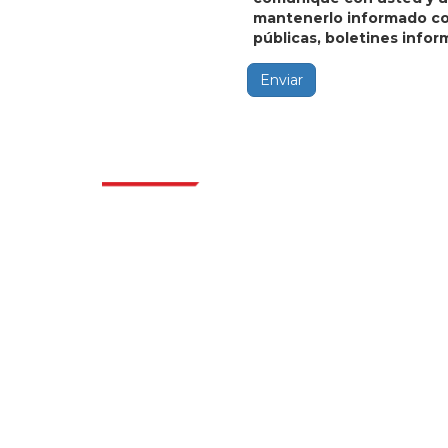
mantenerlo informado con
públicas, boletines inform
Enviar
Indus
Extrapolate cuenta con una red refinada de
los mejores editores de todo el mundo que
cubren mercados y micromercados y que
aportan poder para la toma de decisiones.
Nuestra red de editores se clasifica en función
de la calidad de los informes producidos junto
con la indexación de los comentarios de los
clientes.
talk@extrapolate.com
888-328-2189