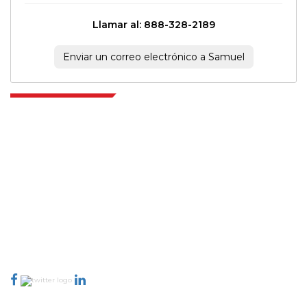
Llamar al: 888-328-2189
Enviar un correo electrónico a Samuel
Extrapolate cuenta con una red refinada de los mejores editores de todo el
mundo que cubren mercados y micromercados y que aportan poder
para la toma de decisiones. Nuestra red de editores se clasifica en función
de la calidad de los informes producidos junto con la indexación de los
comentarios de los clientes.
talk@extrapolate.com
888-328-2189
Conéctese con nosotros
Industria