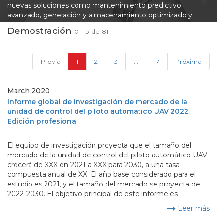
nuevas soluciones como mantenimiento predictivo
avanzado, generación y almacenamiento optimizado y
soluciones innovadoras de eficiencia energética. Extrapolate
Demostración
0 - 5 de 81
trabaja en estrecha colaboración con todos los interesados ​​
en la industria energética y energética para ayudar a ubicar
las oportunidades. Nuestros analistas rastrean
(current)
Previa
1
2
3
...
17
Próxima
constantemente todos los mercados relevantes como
petróleo y gas, electricidad, cuadrículas, hogares, edificios,
las necesidades críticas de energía, agua y soluciones
March 2020
ambientales en todos los sectores de la economía global.
Informe global de investigación de mercado de la
unidad de control del piloto automático UAV 2022
Edición profesional
El equipo de investigación proyecta que el tamaño del
mercado de la unidad de control del piloto automático UAV
crecerá de XXX en 2021 a XXX para 2030, a una tasa
compuesta anual de XX. El año base considerado para el
estudio es 2021, y el tamaño del mercado se proyecta de
2022-2030. El objetivo principal de este informe es
Leer más