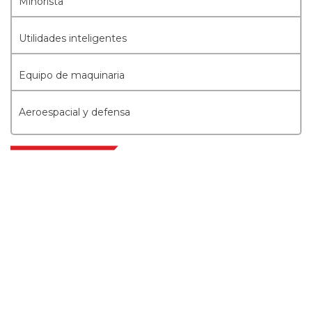
Minorista
Utilidades inteligentes
Equipo de maquinaria
Aeroespacial y defensa
Extrapolate cuenta con una red refinada de los mejores editores de todo el
mundo que cubren mercados y micromercados y que aportan poder
para la toma de decisiones. Nuestra red de editores se clasifica en función
de la calidad de los informes producidos junto con la indexación de los
comentarios de los clientes.
talk@extrapolate.com
888-328-2189