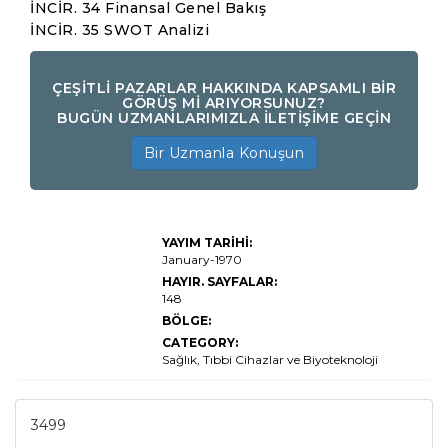
İNCİR. 34 Finansal Genel Bakış
İNCİR. 35 SWOT Analizi
ÇEŞİTLİ PAZARLAR HAKKINDA KAPSAMLI BİR
GÖRÜŞ Mİ ARIYORSUNUZ?
BUGÜN UZMANLARIMIZLA İLETİŞİME GEÇİN
Bir Uzmanla Konuşun
Sağlık ve Sağlık
YAYIM TARİHİ:
Pazarı Boyutu,
Paylaşım,
January-1970
Büyüme ve
HAYIR. SAYFALAR:
Endüstri
148
Analizi, Ürün
Türüne (Kişisel
BÖLGE:
Bakım,
CATEGORY:
Fonksiyonel
Gıdalar ve
Sağlık, Tıbbi Cihazlar ve Biyoteknoloji
İçecekler,
Sağlık Turizmi,
Fitness
Ekipmanları,
3499
Önleyici ve
Kişiselleştirilmiş