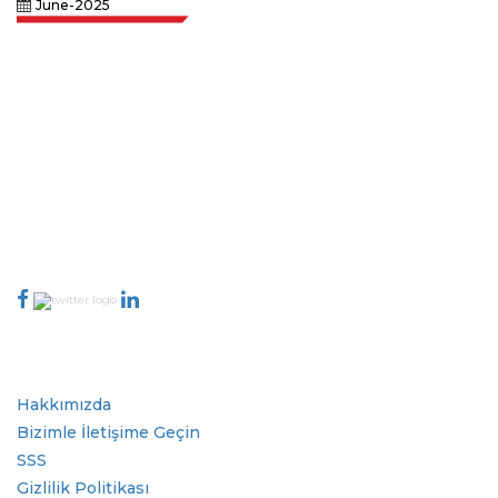
June-2025
Extrapolate, karar alma gücünü getiren pazarları ve mikro pazarları
kapsayan dünya çapındaki en iyi yayıncılardan oluşan rafine bir ağa
sahiptir. Yayıncı ağımız, üretilen raporların kalitesine ve müşteri geri
bildirimlerine göre sıralanır. Dizinleme.
talk@extrapolate.com
888-328-2189
Bizimle İletişime Geçin
Sektör
Hızlı Bağlantılar
Hakkımızda
Bizimle İletişime Geçin
SSS
Gizlilik Politikası