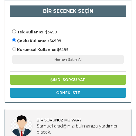
Sağlık)
Uygulamaya
BİR SEÇENEK SEÇİN
Göre
(Beslenme,
Fitness, Zihinsel
Sağlık) Son
Kullanıcı
tarafından
Tek Kullanıcı:
$3499
(bireysel
Tüketiciler,
Çoklu Kullanıcı:
$4999
Kurumsal
Sağlık
Kurumsal Kullanıcı:
$6499
Programları,
Sağlık
Hemen Satın Al
Sağlayıcıları) ve
Bölgesel
Analiz) ve
Sağlayıcıları)
ŞİMDİ SORGU YAP
ÖRNEK İSTE
BİR SORUNUZ MU VAR?
Samuel aradığınızı bulmanıza yardımcı
olacak.