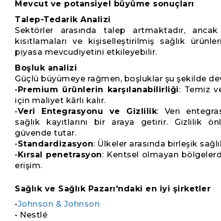
Mevcut ve potansiyel büyüme sonuçları
Talep-Tedarik Analizi
Sektörler arasında talep artmaktadır, ancak
kısıtlamaları ve kişiselleştirilmiş sağlık ürünl
piyasa mevcudiyetini etkileyebilir.
Boşluk analizi
Güçlü büyümeye rağmen, boşluklar şu şekilde de
•
Premium ürünlerin karşılanabilirliği
: Temiz v
için maliyet kârlı kalır.
•
Veri Entegrasyonu ve Gizlilik
: Veri entegra
sağlık kayıtlarını bir araya getirir. Gizlilik ö
güvende tutar.
•
Standardizasyon
: Ülkeler arasında birleşik sağl
•
Kırsal penetrasyon
: Kentsel olmayan bölgelerde
erişim.
Sağlık ve Sağlık Pazarı'ndaki en iyi şirketler
•
Johnson & Johnson
• Nestlé