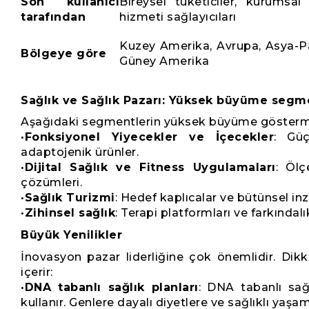
Son kullanıcı
Bireysel tüketiciler, kurumsal
tarafından
hizmeti sağlayıcıları
Kuzey Amerika, Avrupa, Asya-Pa
Bölgeye göre
Güney Amerika
Sağlık ve Sağlık Pazarı: Yüksek büyüme segme
Aşağıdaki segmentlerin yüksek büyüme gösterm
•
Fonksiyonel Yiyecekler ve İçecekler
: Güç
adaptojenik ürünler.
•
Dijital Sağlık ve Fitness Uygulamaları
: Ölç
çözümleri.
•
Sağlık Turizmi
: Hedef kaplıcalar ve bütünsel inz
•
Zihinsel sağlık
: Terapi platformları ve farkındalı
Büyük Yenilikler
İnovasyon pazar liderliğine çok önemlidir. Dikka
içerir:
•
DNA tabanlı sağlık planları
: DNA tabanlı sağl
kullanır. Genlere dayalı diyetlere ve sağlıklı yaşam