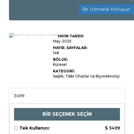
Bir Uzmanla Konuşun
Sağlık ve Sağlık
YAYIN TARİHİ:
Pazarı Boyutu,
Paylaşım, Büyüme ve
May-2025
Endüstri Analizi, Ürün
HAYIR. SAYFALAR:
Türüne (Kişisel
148
Bakım, Fonksiyonel
Gıdalar ve İçecekler,
BÖLGE:
Sağlık Turizmi,
Küresel
Fitness Ekipmanları,
Önleyici ve
KATEGORİ:
Kişiselleştirilmiş
Sağlık, Tıbbi Cihazlar ve Biyoteknoloji
Sağlık) Uygulamaya
Göre (Beslenme,
Fitness, Zihinsel
Sağlık) Son Kullanıcı
3499
tarafından (bireysel
Tüketiciler, Kurumsal
Sağlık Programları,
Sağlık Sağlayıcıları)
ve Bölgesel Analiz)
BİR SEÇENEK SEÇİN
ve Sağlayıcıları)
Tek Kullanıcı:
$ 3499