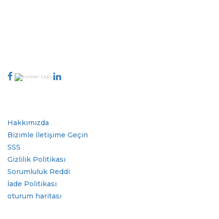
sahiptir. Yayıncı ağımız, üretilen raporların kalitesine ve müşteri geri
bildirimlerine göre sıralanır. Dizinleme.
talk@extrapolate.com
888-328-2189
Bizimle İletişime Geçin
Sektör
Hızlı Bağlantılar
Hakkımızda
Bizimle İletişime Geçin
SSS
Gizlilik Politikası
Sorumluluk Reddi
İade Politikası
oturum haritası