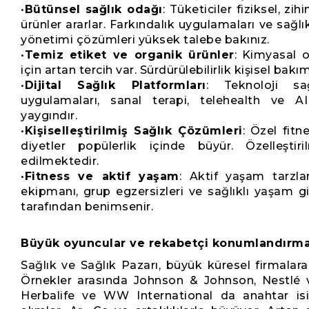
•
Bütünsel sağlık odağı
: Tüketiciler fiziksel, zi
ürünler ararlar. Farkındalık uygulamaları ve sağlık
yönetimi çözümleri yüksek talebe bakınız.
•
Temiz etiket ve organik ürünler
: Kimyasal 
için artan tercih var. Sürdürülebilirlik kişisel ba
•
Dijital Sağlık Platformları
: Teknoloji sa
uygulamaları, sanal terapi, telehealth ve AI
yaygındır.
•
Kişiselleştirilmiş Sağlık Çözümleri
: Özel fitn
diyetler popülerlik içinde büyür. Özelleştir
edilmektedir.
•
Fitness ve aktif yaşam
: Aktif yaşam tarzla
ekipmanı, grup egzersizleri ve sağlıklı yaşam giyi
tarafından benimsenir.
Büyük oyuncular ve rekabetçi konumlandırm
Sağlık ve Sağlık Pazarı, büyük küresel firmalara
Örnekler arasında Johnson & Johnson, Nestlé 
Herbalife ve WW International da anahtar isim