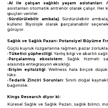
•
AI ile çalışan sağlıklı yaşam asistanları
: 
asistanları otomatik antrenör olarak çalışır. Her 
ipuçları verirler.
•
Sürdürülebilir ambalaj
: Sürdürülebilir amba
kullanır. Biyolojik olarak parçalanabilir seçene
görüyor.
Sağlık ve Sağlık Pazarı: Potansiyel Büyüme Fır
Güçlü kuyruk rüzgarlarına rağmen, pazar zorluklar
•
Tüketici şüpheciliği
: Yanlış bilgi ve abartılı sağl
•
Parçalanmış ekosistem
: Sağlık hizmeti sağ
arasında entegrasyon eksikliği.
•
Erişim eşitsizliği
: Wellness hala birçok düşük 
lüks.
•
Tedarik Zinciri Sorunları
: Sınırlı doğal kaynak
bağımlılık.
Kings Research diyor ki:
Küresel Sağlık ve Sağlık Pazarı, sağlık bilinci, i