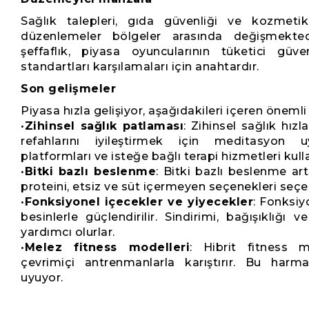
Sağlık talepleri, gıda güvenliği ve kozmeti
düzenlemeler bölgeler arasında değişmekte
şeffaflık, piyasa oyuncularının tüketici güv
standartları karşılamaları için anahtardır.
Son gelişmeler
Piyasa hızla gelişiyor, aşağıdakileri içeren önemli
•
Zihinsel sağlık patlaması
: Zihinsel sağlık hız
refahlarını iyileştirmek için meditasyon uy
platformları ve isteğe bağlı terapi hizmetleri kull
•
Bitki bazlı beslenme
: Bitki bazlı beslenme art
proteini, etsiz ve süt içermeyen seçenekleri seçe
•
Fonksiyonel içecekler ve yiyecekler
: Fonksiy
besinlerle güçlendirilir. Sindirimi, bağışıklığı 
yardımcı olurlar.
•
Melez fitness modelleri
: Hibrit fitness m
çevrimiçi antrenmanlarla karıştırır. Bu harm
uyuyor.