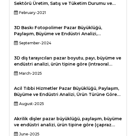
Sektörü Üretim, Satış ve Tüketim Durumu ve
Beklentiler Profesyonel Pazar Araştırması
February-2021
Raporu Standart Versiyon
3D Baskı Fotopolimer Pazar Büyüklüğü,
Paylaşım, Büyüme ve Endüstri Analizi,
Teknolojiye Göre (Dijital Işık İşleme, Polyjet,
September-2024
Stereolitografi, Üretan Dökümü), Işık Spektrumu
(Ultraviyole, Görünür, Kızılötesi), Dikey (Havacılık
ve Diğerleri), Tüketici Malları, Elektronik ve ve
3D diş tarayıcıları pazar boyutu, payı, büyüme ve
Bölge, Üretim, Üretim, Üretim, Üretim, Üretim,
endüstri analizi, ürün tipine göre (intraoral
Üretim, 202
tarayıcılar, ekstraoral tarayıcılar, hibrit
March-2025
tarayıcılar), (teşhis görüntüleme, tedavi
planlaması, ortodonti, implantoloji, kozmetik
diş hekimliği), son kullanıcı tarafından (diş
Acil Tıbbi Hizmetler Pazar Büyüklüğü, Paylaşım,
klinikleri, hastaneler, araştırma ve akademik
Büyüme ve Endüstri Analizi, Ürün Türüne Göre
analizi) tarafından
(Yaşam Desteği ve Acil Resüsitasyon
August-2025
Ekipmanları, Hasta İzleme Sistemleri, Yara Bakım
Ekipmanları, Enfeksiyon Kontrol Malzemeleri)
Hizmet Türüne Göre (Temel Yaşam Desteği
Akrilik dişler pazar büyüklüğü, paylaşım, büyüme
(BLS), Gelişmiş Yaşam Desteği (ALS)) tarafından
ve endüstri analizi, ürün tipine göre (çapraz
(Hastaneler, Acil Departmanlar, Acil Bakım
bağlı akrilik dişler, çapraz bağlı olmayan akrilik
June-2025