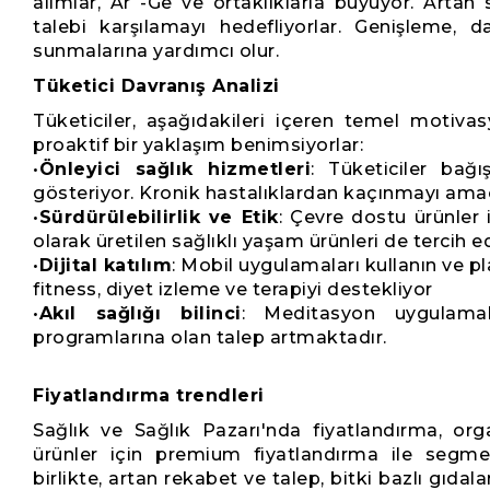
alımlar, Ar -Ge ve ortaklıklarla büyüyor. Artan 
talebi karşılamayı hedefliyorlar. Genişleme,
sunmalarına yardımcı olur.
Tüketici Davranış Analizi
Tüketiciler, aşağıdakileri içeren temel motiva
proaktif bir yaklaşım benimsiyorlar:
•
Önleyici sağlık hizmetleri
: Tüketiciler bağı
gösteriyor. Kronik hastalıklardan kaçınmayı amaç
•
Sürdürülebilirlik ve Etik
: Çevre dostu ürünler i
olarak üretilen sağlıklı yaşam ürünleri de tercih edi
•
Dijital katılım
: Mobil uygulamaları kullanın ve pl
fitness, diyet izleme ve terapiyi destekliyor
•
Akıl sağlığı bilinci
: Meditasyon uygulama
programlarına olan talep artmaktadır.
Fiyatlandırma trendleri
Sağlık ve Sağlık Pazarı'nda fiyatlandırma, org
ürünler için premium fiyatlandırma ile segme
birlikte, artan rekabet ve talep, bitki bazlı gıdala