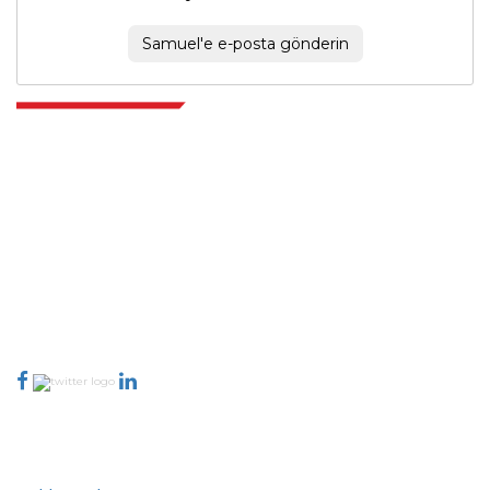
Samuel'e e-posta gönderin
Extrapolate, karar alma gücünü getiren pazarları ve mikro pazarları
kapsayan dünya çapındaki en iyi yayıncılardan oluşan rafine bir ağa
sahiptir. Yayıncı ağımız, üretilen raporların kalitesine ve müşteri geri
bildirimlerine göre sıralanır. Dizinleme.
talk@extrapolate.com
888-328-2189
Bizimle İletişime Geçin
Sektör
Hızlı Bağlantılar